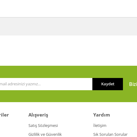
a ve diğer konularda yetersiz gördüğünüz noktaları öneri formunu kullanarak t
Bu ürüne ilk yorumu siz yapın!
or.
Yorum Yaz
Biz
Kaydet
iler
Alışveriş
Yardım
Gönder
Satış Sözleşmesi
İletişim
Gizlilik ve Güvenlik
Sık Sorulan Sorular