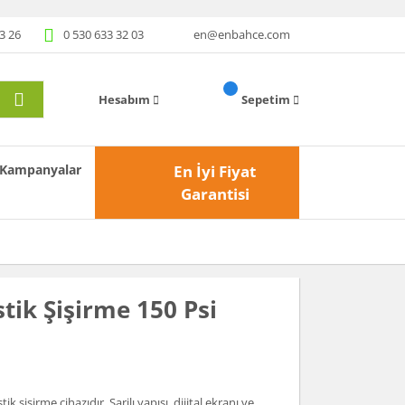
3 26
0 530 633 32 03
en@enbahce.com
Hesabım
Sepetim
Kampanyalar
En İyi Fiyat
Garantisi
stik Şişirme 150 Psi
 şişirme cihazıdır. Şarjlı yapısı, dijital ekranı ve