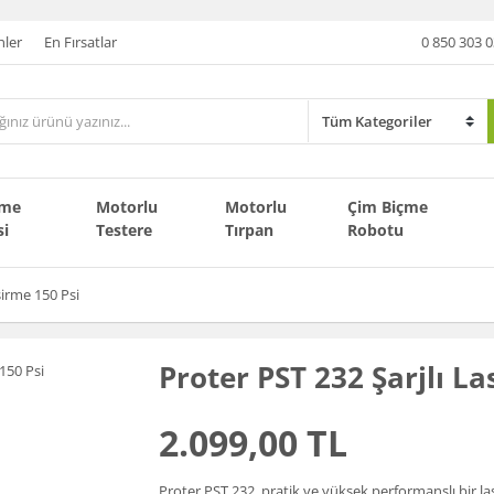
nler
En Fırsatlar
0 850 303 0
çme
Motorlu
Motorlu
Çim Biçme
si
Testere
Tırpan
Robotu
şirme 150 Psi
Proter PST 232 Şarjlı La
2.099,00 TL
Proter PST 232, pratik ve yüksek performanslı bir lastik