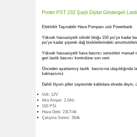
Proter PST 232 Şarjlı Dijital Göstergeli La
Elektrikli Taşınabilir Hava Pompası usb Powerbank
Yüksek hassasiyetli silindir bloğu 150 psi’ye kadar 
psi’ye kadar şişerek dağ bisikletlerindeki amortisörlerin
Yüksek hassasiyetli hava basıncı sensörleri manuel işle
geri lastik basıncı kontrolüne son verir.
Önceden ayarlanmış lastik basıncına ulaşıldığında last
kalmazsınız.
Dahili lityum piller sayesinde kablolara elveda deyin, 
Volt: 12V
Akü Amper: 2.0Ah
150 PSI
Hava Debi: 23LT/dk
Çalışma Süresi: 30dk