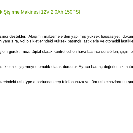
stik Şişirme Makinesi 12V 2.0Ah 150PSI
basıncı destekler: Alaşımlı malzemelerden yapılmış yüksek hassasiyetli döküm
 yanı sıra, yol bisikletlerindeki yüksek basınçlı lastiklerle ve otomobil lastikler
m gerektirmez: Dijital olarak kontrol edilen hava basıncı sensörleri, şişirme h
iklerinizi şişirmeyi otomatik olarak durdurur. Ayrıca basınç değerlerinizi hatı
ü
zerindeki usb type a portundan cep telefonunuzu ve tüm usb cihazlarınızı şarj