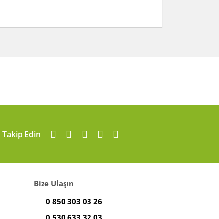
arafımıza iletebilirsiniz.
i Takip Edin
Bize Ulaşın
0 850 303 03 26
0 530 633 32 03