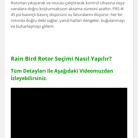
Rotorları yıkayarak ve nozulu çalıştırarak kontrol cihazına veya
vanalara doğru koşturmaksızın aksama süresini azaltın. PRS ®
45 psi basınçlı basınç düşürücü su faturalarını düşürür, her bir
rotorda doğru debi sağlar, yanal hatları dengeler, buğulanmayı
ve buharlaşmayı giderir.
Rain Bird Rotor Seçimi Nasıl Yapılır?
Tüm Detayları ile Aşağıdaki Videomuzdan
İzleyebilirsiniz.