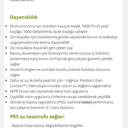
Dayanıklılık
Ekstra koruma için standart kauçuk başlık. 5000 PLUS yeşil
başlığa, 5000 Geliştirilmiş siyah başlığa sahiptir.
Zor koşullar için tasarlanmış gövde sayesinde konut ve belediye
uygulamalarında ekstra dayanıklılık
Zor koşullara dayanıklı geri çeken yay
Basınç düzenleyici çok fonksiyonlu silme contası iç bölümü
pislenmeye karşı korur ve Pop-Up giriş çıkışını güvenli şekilde
sağlar
İlaveli O-ringler ve contalar kumlu sularda fazladan koruma
sağlar
Daha az su ile daha yeşil bir çim - Yağmur Perdesi ( Rain
Curtain™ ) Teknolojisi nozullar üstün su dağılımı sağlamakta
MPR Nozul seti sayesinde daha hızlı uygulama
Çeşitlilik: tüm uygulama türlerine cevap verebilecek çeşitlilik.
Gövde içi basınç regülatörü (PRS), optimal
nozul
performansı
için çalışma basıncını 3,1 bara düşürür.
PRS su tasarrufu sağlar:
- Baştan başa basınç değişikliklerini engeller.