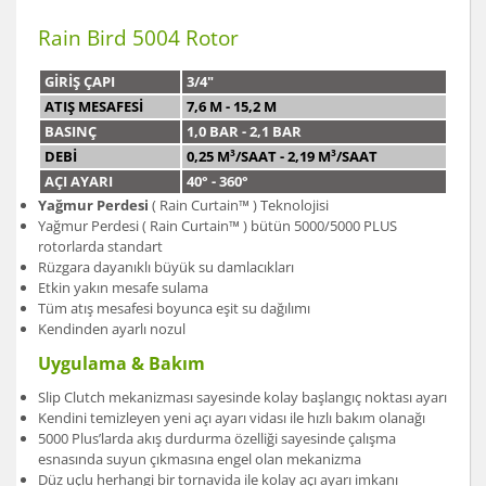
Rain Bird 5004 Rotor
GİRİŞ ÇAPI
3/4"
ATIŞ MESAFESİ
7,6 M - 15,2 M
BASINÇ
1,0 BAR - 2,1 BAR
DEBİ
0,25 M³/SAAT - 2,19 M³/SAAT
AÇI AYARI
40° - 360°
Yağmur Perdesi
( Rain Curtain™ ) Teknolojisi
Yağmur Perdesi ( Rain Curtain™ ) bütün 5000/5000 PLUS
rotorlarda standart
Rüzgara dayanıklı büyük su damlacıkları
Etkin yakın mesafe sulama
Tüm atış mesafesi boyunca eşit su dağılımı
Kendinden ayarlı nozul
Uygulama & Bakım
Slip Clutch mekanizması sayesinde kolay başlangıç noktası ayarı
Kendini temizleyen yeni açı ayarı vidası ile hızlı bakım olanağı
5000 Plus’larda akış durdurma özelliği sayesinde çalışma
esnasında suyun çıkmasına engel olan mekanizma
Düz uçlu herhangi bir tornavida ile kolay açı ayarı imkanı