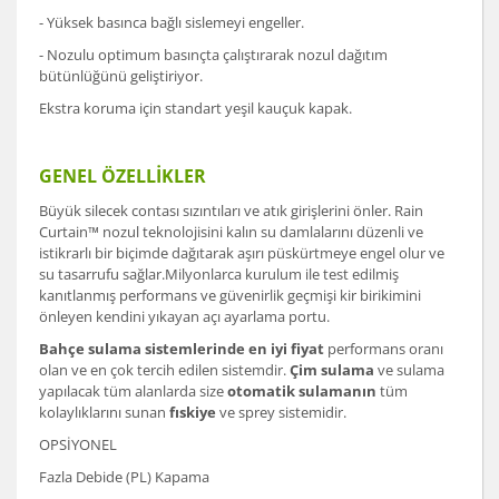
- Yüksek basınca bağlı sislemeyi engeller.
- Nozulu optimum basınçta çalıştırarak nozul dağıtım
bütünlüğünü geliştiriyor.
Ekstra koruma için standart yeşil kauçuk kapak.
GENEL ÖZELLİKLER
Büyük silecek contası sızıntıları ve atık girişlerini önler. Rain
Curtain™ nozul teknolojisini kalın su damlalarını düzenli ve
istikrarlı bir biçimde dağıtarak aşırı püskürtmeye engel olur ve
su tasarrufu sağlar.Milyonlarca kurulum ile test edilmiş
kanıtlanmış performans ve güvenirlik geçmişi kir birikimini
önleyen kendini yıkayan açı ayarlama portu.
Bahçe sulama sistemlerinde en iyi fiyat
performans oranı
olan ve en çok tercih edilen sistemdir.
Çim sulama
ve sulama
yapılacak tüm alanlarda size
otomatik sulamanın
tüm
kolaylıklarını sunan
fıskiye
ve sprey sistemidir.
OPSİYONEL
Fazla Debide (PL) Kapama