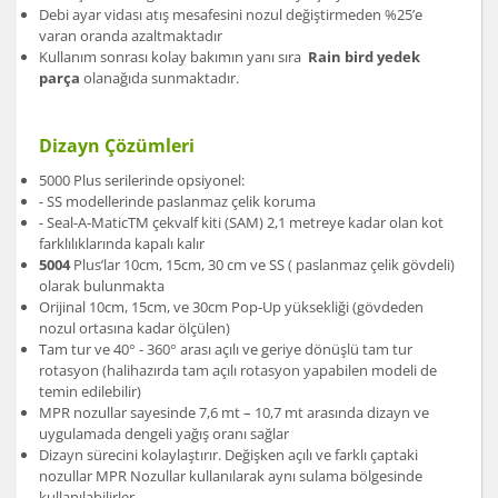
Debi ayar vidası atış mesafesini nozul değiştirmeden %25’e
varan oranda azaltmaktadır
Kullanım sonrası kolay bakımın yanı sıra
Rain bird yedek
parça
olanağıda sunmaktadır.
Dizayn Çözümleri
5000 Plus serilerinde opsiyonel:
- SS modellerinde paslanmaz çelik koruma
- Seal-A-MaticTM çekvalf kiti (SAM) 2,1 metreye kadar olan kot
farklılıklarında kapalı kalır
5004
Plus’lar 10cm, 15cm, 30 cm ve SS ( paslanmaz çelik gövdeli)
olarak bulunmakta
Orijinal 10cm, 15cm, ve 30cm Pop-Up yüksekliği (gövdeden
nozul ortasına kadar ölçülen)
Tam tur ve 40° - 360° arası açılı ve geriye dönüşlü tam tur
rotasyon (halihazırda tam açılı rotasyon yapabilen modeli de
temin edilebilir)
MPR nozullar sayesinde 7,6 mt – 10,7 mt arasında dizayn ve
uygulamada dengeli yağış oranı sağlar
Dizayn sürecini kolaylaştırır. Değişken açılı ve farklı çaptaki
nozullar MPR Nozullar kullanılarak aynı sulama bölgesinde
kullanılabilirler