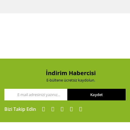
Bu ürünün fiyat bilgisi, resim, ürün açıklamalarında ve
diğer konularda yetersiz gördüğünüz noktaları öneri
Bu ürüne ilk yorumu siz yapın!
formunu kullanarak tarafımıza iletebilirsiniz.
Görüş ve önerileriniz için teşekkür ederiz.
Yorum Yaz
Ürün resmi kalitesiz, bozuk veya görüntülenemiyor.
Ürün açıklamasında eksik bilgiler bulunuyor.
Ürün bilgilerinde hatalar bulunuyor.
Ürün fiyatı diğer sitelerden daha pahalı.
Bu ürüne benzer farklı alternatifler olmalı.
İndirim Habercisi
E-bültene ücretsiz kaydolun.
Kaydet
Gönder
Bizi Takip Edin