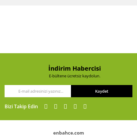
diğer konularda yetersiz gördüğünüz noktaları öneri
Bu ürüne ilk yorumu siz yapın!
formunu kullanarak tarafımıza iletebilirsiniz.
Görüş ve önerileriniz için teşekkür ederiz.
Yorum Yaz
Ürün resmi kalitesiz, bozuk veya görüntülenemiyor.
Ürün açıklamasında eksik bilgiler bulunuyor.
Ürün bilgilerinde hatalar bulunuyor.
Ürün fiyatı diğer sitelerden daha pahalı.
Bu ürüne benzer farklı alternatifler olmalı.
İndirim Habercisi
E-bültene ücretsiz kaydolun.
Kaydet
Gönder
Bizi Takip Edin
enbahce.com