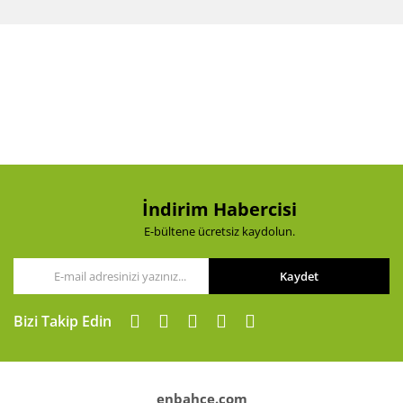
diğer konularda yetersiz gördüğünüz noktaları öneri
Bu ürüne ilk yorumu siz yapın!
formunu kullanarak tarafımıza iletebilirsiniz.
Görüş ve önerileriniz için teşekkür ederiz.
Yorum Yaz
Ürün resmi kalitesiz, bozuk veya görüntülenemiyor.
Ürün açıklamasında eksik bilgiler bulunuyor.
Ürün bilgilerinde hatalar bulunuyor.
Ürün fiyatı diğer sitelerden daha pahalı.
Bu ürüne benzer farklı alternatifler olmalı.
İndirim Habercisi
E-bültene ücretsiz kaydolun.
Kaydet
Gönder
Bizi Takip Edin
enbahce.com