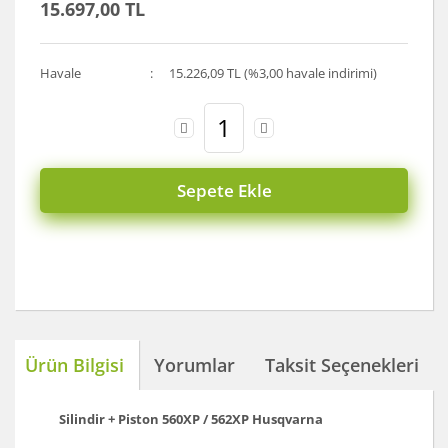
15.697,00 TL
Koyun Kırkma
Paslanmaz Çelik Yüzey İşleme Makinesi
Havale
15.226,09 TL (%3,00 havale indirimi)
Sac Kesme Makinesi
Somun Sıkma Makineleri
Sütunlu Matkaplar
Sepete Ekle
Testereler
Tezgah Üstü Makineler
Toz Emme Makineleri
Tutkal Tabancası
Ürün Bilgisi
Yorumlar
Taksit Seçenekleri
Vidalama Makineleri
Silindir + Piston 560XP / 562XP Husqvarna
Zımba Tabancları