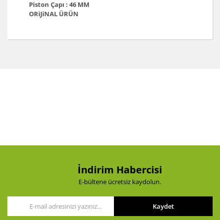
Piston Çapı : 46 MM
ORiJiNAL ÜRÜN
Bu ürünün fiyat bilgisi, resim, ürün açıklamalarında ve
diğer konularda yetersiz gördüğünüz noktaları öneri
Bu ürüne ilk yorumu siz yapın!
formunu kullanarak tarafımıza iletebilirsiniz.
Görüş ve önerileriniz için teşekkür ederiz.
Yorum Yaz
Ürün resmi kalitesiz, bozuk veya görüntülenemiyor.
Ürün açıklamasında eksik bilgiler bulunuyor.
Ürün bilgilerinde hatalar bulunuyor.
Ürün fiyatı diğer sitelerden daha pahalı.
Bu ürüne benzer farklı alternatifler olmalı.
İndirim Habercisi
E-bültene ücretsiz kaydolun.
Kaydet