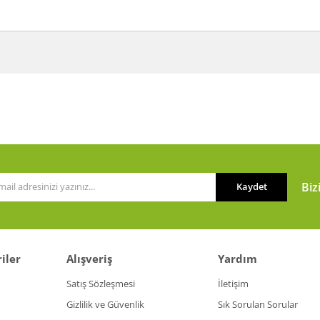
a ve diğer konularda yetersiz gördüğünüz noktaları öneri formunu kullanarak t
Bu ürüne ilk yorumu siz yapın!
or.
Yorum Yaz
Biz
Kaydet
iler
Alışveriş
Yardım
Gönder
Satış Sözleşmesi
İletişim
Gizlilik ve Güvenlik
Sık Sorulan Sorular