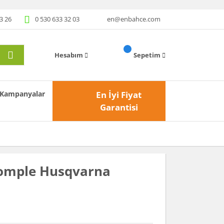
3 26
0 530 633 32 03
en@enbahce.com
Hesabım
Sepetim
Kampanyalar
En İyi Fiyat
Garantisi
Komple Husqvarna