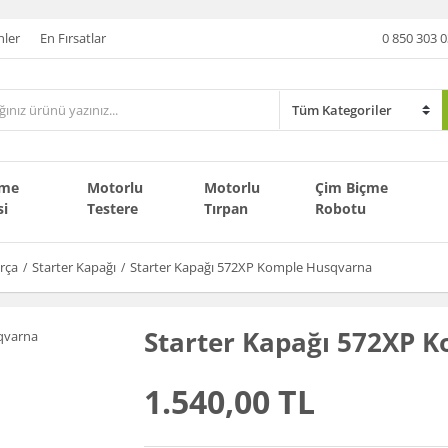
nler
En Fırsatlar
0 850 303 0
çme
Motorlu
Motorlu
Çim Biçme
si
Testere
Tırpan
Robotu
rça
Starter Kapağı
Starter Kapağı 572XP Komple Husqvarna
Starter Kapağı 572XP 
1.540,00 TL