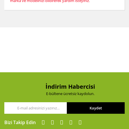
marka ve modelinizi bildirerek yardım isteyiniz.
Bu ürünün fiyat bilgisi, resim, ürün açıklamalarında ve
diğer konularda yetersiz gördüğünüz noktaları öneri
Bu ürüne ilk yorumu siz yapın!
formunu kullanarak tarafımıza iletebilirsiniz.
Görüş ve önerileriniz için teşekkür ederiz.
Yorum Yaz
Ürün resmi kalitesiz, bozuk veya görüntülenemiyor.
Ürün açıklamasında eksik bilgiler bulunuyor.
Ürün bilgilerinde hatalar bulunuyor.
Ürün fiyatı diğer sitelerden daha pahalı.
Bu ürüne benzer farklı alternatifler olmalı.
İndirim Habercisi
E-bültene ücretsiz kaydolun.
Kaydet
Gönder
Bizi Takip Edin