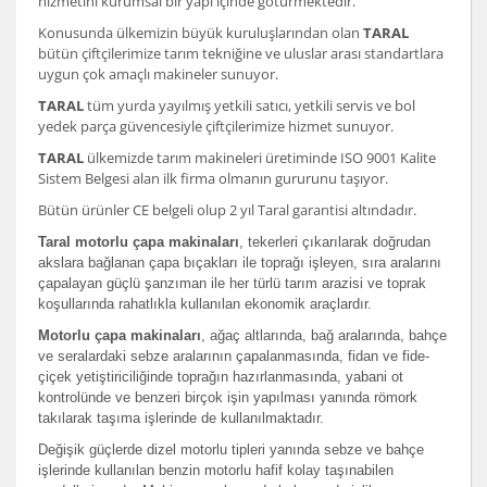
hizmetini kurumsal bir yapı içinde götürmektedir.
Konusunda ülkemizin büyük kuruluşlarından olan
TARAL
bütün çiftçilerimize tarım tekniğine ve uluslar arası standartlara
uygun çok amaçlı makineler sunuyor.
TARAL
tüm yurda yayılmış yetkili satıcı, yetkili servis ve bol
yedek parça güvencesiyle çiftçilerimize hizmet sunuyor.
TARAL
ülkemizde tarım makineleri üretiminde ISO 9001 Kalite
Sistem Belgesi alan ilk firma olmanın gururunu taşıyor.
Bütün ürünler CE belgeli olup 2 yıl Taral garantisi altındadır.
Taral motorlu çapa makinaları
, tekerleri çıkarılarak doğrudan
akslara bağlanan çapa bıçakları ile toprağı işleyen, sıra aralarını
çapalayan güçlü şanzıman ile her türlü tarım arazisi ve toprak
koşullarında rahatlıkla kullanılan ekonomik araçlardır.
Motorlu çapa makinaları
, ağaç altlarında, bağ aralarında, bahçe
ve seralardaki sebze aralarının çapalanmasında, fidan ve fide-
çiçek yetiştiriciliğinde toprağın hazırlanmasında, yabani ot
kontrolünde ve benzeri birçok işin yapılması yanında römork
takılarak taşıma işlerinde de kullanılmaktadır.
Değişik güçlerde dizel motorlu tipleri yanında sebze ve bahçe
işlerinde kullanılan benzin motorlu hafif kolay taşınabilen