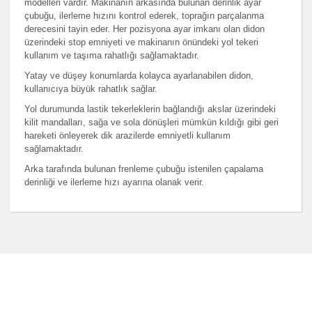
modelleri vardır. Makinanın arkasında bulunan derinlik ayar
çubuğu, ilerleme hızını kontrol ederek, toprağın parçalanma
derecesini tayin eder. Her pozisyona ayar imkanı olan didon
üzerindeki stop emniyeti ve makinanın önündeki yol tekeri
kullanım ve taşıma rahatlığı sağlamaktadır.
Yatay ve düşey konumlarda kolayca ayarlanabilen didon,
kullanıcıya büyük rahatlık sağlar.
Yol durumunda lastik tekerleklerin bağlandığı akslar üzerindeki
kilit mandalları, sağa ve sola dönüşleri mümkün kıldığı gibi geri
hareketi önleyerek dik arazilerde emniyetli kullanım
sağlamaktadır.
Arka tarafında bulunan frenleme çubuğu istenilen çapalama
derinliği ve ilerleme hızı ayarına olanak verir.
Bu ürünün fiyat bilgisi, resim, ürün açıklamalarında ve
diğer konularda yetersiz gördüğünüz noktaları öneri
Bu ürüne ilk yorumu siz yapın!
formunu kullanarak tarafımıza iletebilirsiniz.
Görüş ve önerileriniz için teşekkür ederiz.
Yorum Yaz
Ürün resmi kalitesiz, bozuk veya görüntülenemiyor.