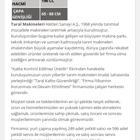
196 CC
HACMİ
ÇAPA
65 - 88 CM
GENİŞLİĞİ
Taral Makineleri
Aletleri Sanayi A.Ş., 1968 yılında tarımsal
mücadele makineleri üretmek amacıyla kurulmuştur.
Kuruluşundan bugüne kadar gelişen ve büyüyen makine parkı,
teknik imkanları ve uzman kadrosuyla tarım makineleri
imalatından büyük aşamalar kaydetmiş, dünya çapında rekabet
edebilen ürünler üreterek tercih edilen güvenilir bir firma olma
özelliğini arttırarak sürdürmüştür.
"Kalite Kontrol Edilmez Üretilir” fikrinden hareketle
kuruluşumuzun uzun yıllardır tarım makineleri imalat sahasında
yerleştirdiği "Taral Kalite Güvenilirliği”, "Firma İtibarının
Korunması ve Devam Ettirilmesi” firmamızda çalışan herkesin
görevidir.
Müşteri istek ve beklentilerinin en iyi şekilde tespit edilerek,
ürün ve hizmetlerimizden en yüksek tatmini elde etmelerini
sağlamak, ürünlerimize sahip çıkmak, satış öncesi ve sonrası
müşterilerimizin yanında olmak görevimizdir.
Firmamız, yurt çapına yayılmış 249 adet yetkili satıcı ve 596 adet
yetkili servis ile müşterilerinin satış ve satış sonrası servis