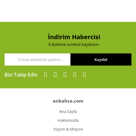
Ürün açıklamasında eksik bilgiler bulunuyor.
Ürün bilgilerinde hatalar bulunuyor.
Ürün fiyatı diğer sitelerden daha pahalı.
Bu ürüne benzer farklı alternatifler olmalı.
İndirim Habercisi
E-bültene ücretsiz kaydolun.
Kaydet
Gönder
Bizi Takip Edin
enbahce.com
Ana Sayfa
Hakkımızda
Vizyon & Misyon