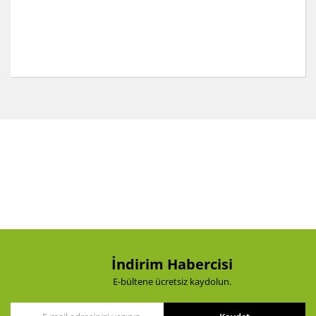
Bu ürünün fiyat bilgisi, resim, ürün açıklamalarında ve
diğer konularda yetersiz gördüğünüz noktaları öneri
Bu ürüne ilk yorumu siz yapın!
formunu kullanarak tarafımıza iletebilirsiniz.
Görüş ve önerileriniz için teşekkür ederiz.
Yorum Yaz
Ürün resmi kalitesiz, bozuk veya görüntülenemiyor.
Ürün açıklamasında eksik bilgiler bulunuyor.
Ürün bilgilerinde hatalar bulunuyor.
Ürün fiyatı diğer sitelerden daha pahalı.
Bu ürüne benzer farklı alternatifler olmalı.
İndirim Habercisi
E-bültene ücretsiz kaydolun.