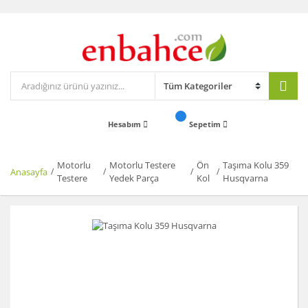
Hesabım
Sepetim
Motorlu
Motorlu Testere
Ön
Taşıma Kolu 359
Anasayfa
Testere
Yedek Parça
Kol
Husqvarna