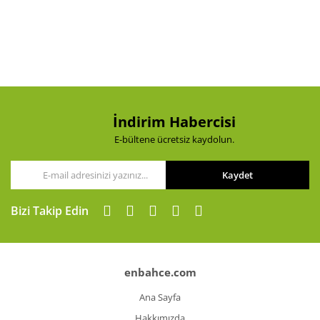
Yorum Yaz
Ürün resmi kalitesiz, bozuk veya görüntülenemiyor.
Ürün açıklamasında eksik bilgiler bulunuyor.
Ürün bilgilerinde hatalar bulunuyor.
Ürün fiyatı diğer sitelerden daha pahalı.
Bu ürüne benzer farklı alternatifler olmalı.
İndirim Habercisi
E-bültene ücretsiz kaydolun.
Kaydet
Gönder
Bizi Takip Edin
enbahce.com
Ana Sayfa
Hakkımızda