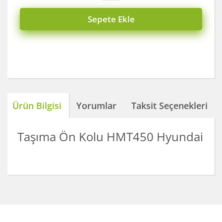
Sepete Ekle
Ürün Bilgisi
Yorumlar
Taksit Seçenekleri
Taşıma Ön Kolu HMT450 Hyundai
Bu ürünün fiyat bilgisi, resim, ürün açıklamalarında ve
diğer konularda yetersiz gördüğünüz noktaları öneri
Bu ürüne ilk yorumu siz yapın!
formunu kullanarak tarafımıza iletebilirsiniz.
Görüş ve önerileriniz için teşekkür ederiz.