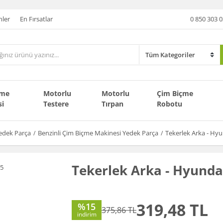
nler
En Fırsatlar
0 850 303 0
çme
Motorlu
Motorlu
Çim Biçme
si
Testere
Tırpan
Robotu
edek Parça
Benzinli Çim Biçme Makinesi Yedek Parça
Tekerlek Arka - Hy
Tekerlek Arka - Hyunda
319,48 TL
%15
375,86 TL
indirim