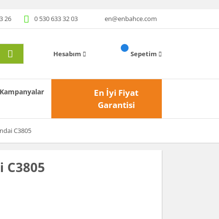
3 26
0 530 633 32 03
en@enbahce.com
Hesabım
Sepetim
Kampanyalar
En İyi Fiyat
Garantisi
undai C3805
i C3805