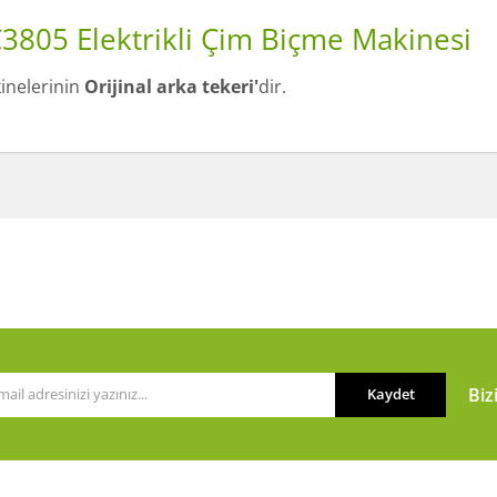
C3805 Elektrikli Çim Biçme Makinesi
nelerinin
O
rijinal arka tekeri'
dir.
a ve diğer konularda yetersiz gördüğünüz noktaları öneri formunu kullanarak t
Bu ürüne ilk yorumu siz yapın!
or.
Yorum Yaz
Biz
Kaydet