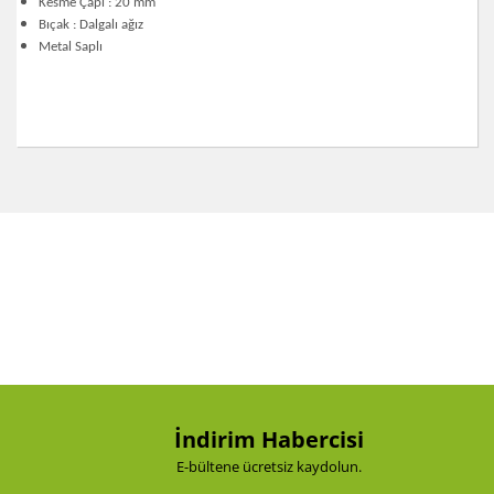
Kesme Çapı : 20 mm
Bıçak : Dalgalı ağız
Metal Saplı
Bu ürünün fiyat bilgisi, resim, ürün açıklamalarında ve
diğer konularda yetersiz gördüğünüz noktaları öneri
Bu ürüne ilk yorumu siz yapın!
formunu kullanarak tarafımıza iletebilirsiniz.
Görüş ve önerileriniz için teşekkür ederiz.
Yorum Yaz
Ürün resmi kalitesiz, bozuk veya görüntülenemiyor.
Ürün açıklamasında eksik bilgiler bulunuyor.
Ürün bilgilerinde hatalar bulunuyor.
Ürün fiyatı diğer sitelerden daha pahalı.
Bu ürüne benzer farklı alternatifler olmalı.
İndirim Habercisi
E-bültene ücretsiz kaydolun.