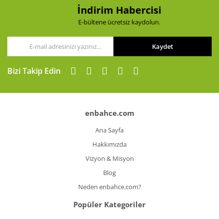
Bu ürüne benzer farklı alternatifler olmalı.
İndirim Habercisi
E-bültene ücretsiz kaydolun.
Kaydet
Gönder
Bizi Takip Edin
enbahce.com
Ana Sayfa
Hakkımızda
Vizyon & Misyon
Blog
Neden enbahce.com?
Popüler Kategoriler