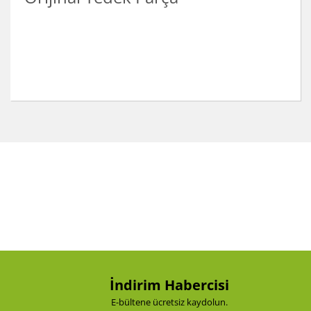
Bu ürünün fiyat bilgisi, resim, ürün açıklamalarında ve
diğer konularda yetersiz gördüğünüz noktaları öneri
Bu ürüne ilk yorumu siz yapın!
formunu kullanarak tarafımıza iletebilirsiniz.
Görüş ve önerileriniz için teşekkür ederiz.
Yorum Yaz
Ürün resmi kalitesiz, bozuk veya görüntülenemiyor.
Ürün açıklamasında eksik bilgiler bulunuyor.
Ürün bilgilerinde hatalar bulunuyor.
Ürün fiyatı diğer sitelerden daha pahalı.
Bu ürüne benzer farklı alternatifler olmalı.
İndirim Habercisi
E-bültene ücretsiz kaydolun.