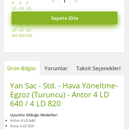
Sepete Ekle
Ürün Bilgisi
Yorumlar
Taksit Seçenekleri
Yan Sac - Std. - Hava Yöneltme-
Egzoz (Turuncu) - Antor 4 LD
640 / 4 LD 820
Uyumlu Olduğu Modeller:
Antor 4 LD 640
Antor 4 LD 820