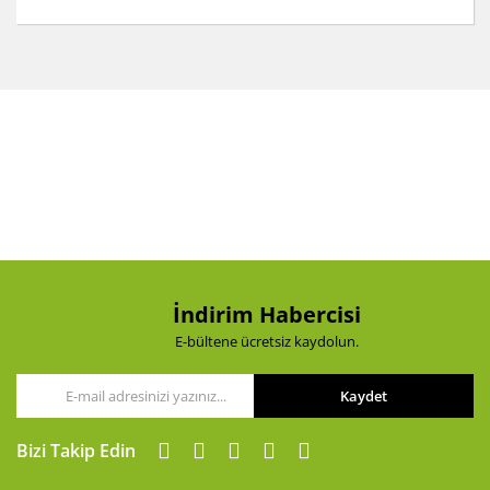
Bu ürünün fiyat bilgisi, resim, ürün açıklamalarında ve
diğer konularda yetersiz gördüğünüz noktaları öneri
Bu ürüne ilk yorumu siz yapın!
formunu kullanarak tarafımıza iletebilirsiniz.
Görüş ve önerileriniz için teşekkür ederiz.
Yorum Yaz
Ürün resmi kalitesiz, bozuk veya görüntülenemiyor.
Ürün açıklamasında eksik bilgiler bulunuyor.
Ürün bilgilerinde hatalar bulunuyor.
Ürün fiyatı diğer sitelerden daha pahalı.
Bu ürüne benzer farklı alternatifler olmalı.
İndirim Habercisi
E-bültene ücretsiz kaydolun.
Kaydet
Gönder
Bizi Takip Edin