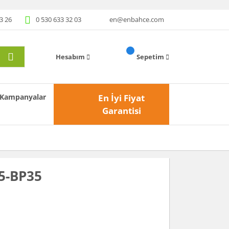
3 26
0 530 633 32 03
en@enbahce.com
Hesabım
Sepetim
Kampanyalar
En İyi Fiyat
Garantisi
5-BP35