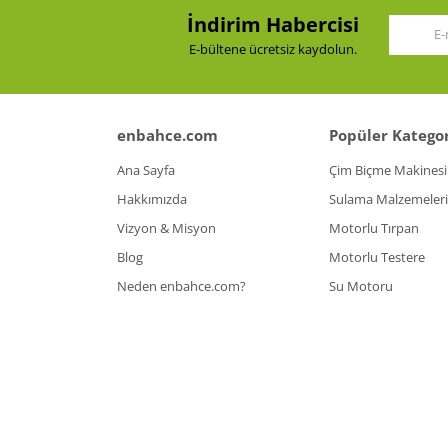
İndirim Habercisi
Bu ürüne benzer farklı alternatifler olmalı.
E-bültene ücretsiz kaydolun.
enbahce.com
Popüler Kategor
Ana Sayfa
Çim Biçme Makinesi
Hakkımızda
Sulama Malzemeleri
Vizyon & Misyon
Motorlu Tırpan
Blog
Motorlu Testere
Neden enbahce.com?
Su Motoru