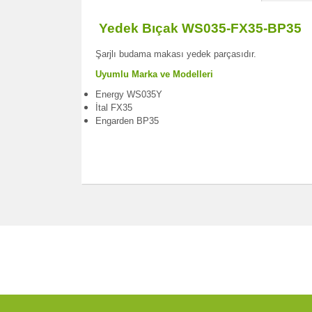
Yedek Bıçak WS035-FX35-BP35
Şarjlı budama makası yedek parçasıdır.
Uyumlu Marka ve Modelleri
Energy WS035Y
İtal FX35
Engarden BP35
Bu ürünün fiyat bilgisi, resim, ürün açıklamalarınd
Görüş ve önerileriniz için teşekkür ederiz.
Ürün resmi kalitesiz, bozuk veya görüntülenemiy
Ürün açıklamasında eksik bilgiler bulunuyor.
Ürün bilgilerinde hatalar bulunuyor.
Ürün fiyatı diğer sitelerden daha pahalı.