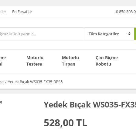
nler
En Fırsatlar
0 850 303 0
çme
Motorlu
Motorlu
Çim Biçme
si
Testere
Tırpan
Robotu
rça
Yedek Bıçak WS035-FX35-BP35
Yedek Bıçak WS035-FX3
528,00 TL