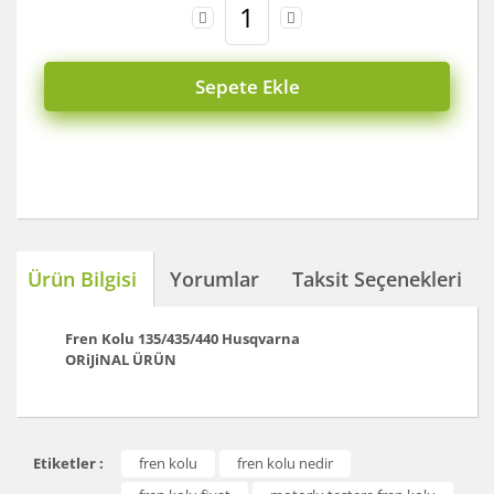
Sepete Ekle
Ürün Bilgisi
Yorumlar
Taksit Seçenekleri
Fren Kolu 135/435/440
Husqvarna
ORiJiNAL ÜRÜN
Bu ürünün fiyat bilgisi, resim, ürün açıklamalarında ve
Etiketler :
fren kolu
fren kolu nedir
diğer konularda yetersiz gördüğünüz noktaları öneri
Bu ürüne ilk yorumu siz yapın!
formunu kullanarak tarafımıza iletebilirsiniz.