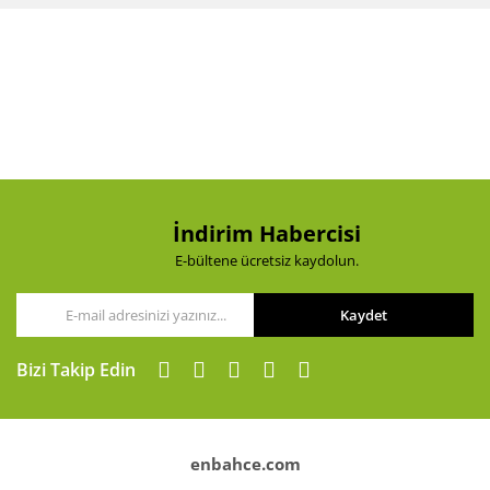
Bu ürüne ilk yorumu siz yapın!
formunu kullanarak tarafımıza iletebilirsiniz.
Görüş ve önerileriniz için teşekkür ederiz.
Yorum Yaz
Ürün resmi kalitesiz, bozuk veya görüntülenemiyor.
Ürün açıklamasında eksik bilgiler bulunuyor.
Ürün bilgilerinde hatalar bulunuyor.
Ürün fiyatı diğer sitelerden daha pahalı.
Bu ürüne benzer farklı alternatifler olmalı.
İndirim Habercisi
E-bültene ücretsiz kaydolun.
Kaydet
Gönder
Bizi Takip Edin
enbahce.com