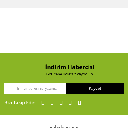
diğer konularda yetersiz gördüğünüz noktaları öneri
Bu ürüne ilk yorumu siz yapın!
formunu kullanarak tarafımıza iletebilirsiniz.
Görüş ve önerileriniz için teşekkür ederiz.
Yorum Yaz
Ürün resmi kalitesiz, bozuk veya görüntülenemiyor.
Ürün açıklamasında eksik bilgiler bulunuyor.
Ürün bilgilerinde hatalar bulunuyor.
Ürün fiyatı diğer sitelerden daha pahalı.
Bu ürüne benzer farklı alternatifler olmalı.
İndirim Habercisi
E-bültene ücretsiz kaydolun.
Kaydet
Gönder
Bizi Takip Edin
enbahce.com