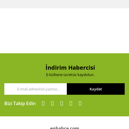
diğer konularda yetersiz gördüğünüz noktaları öneri
Bu ürüne ilk yorumu siz yapın!
formunu kullanarak tarafımıza iletebilirsiniz.
Görüş ve önerileriniz için teşekkür ederiz.
Yorum Yaz
Ürün resmi kalitesiz, bozuk veya görüntülenemiyor.
Ürün açıklamasında eksik bilgiler bulunuyor.
Ürün bilgilerinde hatalar bulunuyor.
Ürün fiyatı diğer sitelerden daha pahalı.
Bu ürüne benzer farklı alternatifler olmalı.
İndirim Habercisi
E-bültene ücretsiz kaydolun.
Kaydet
Gönder
Bizi Takip Edin
enbahce.com