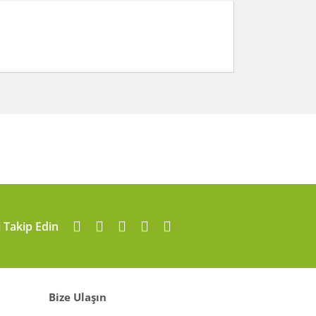
arafımıza iletebilirsiniz.
i Takip Edin
Bize Ulaşın