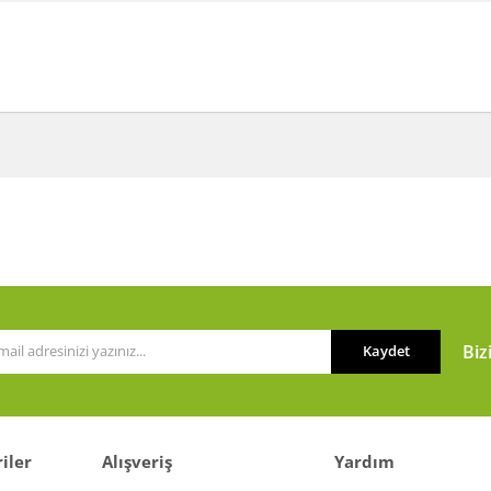
a ve diğer konularda yetersiz gördüğünüz noktaları öneri formunu kullanarak t
Bu ürüne ilk yorumu siz yapın!
or.
Yorum Yaz
Biz
Kaydet
iler
Alışveriş
Yardım
Gönder