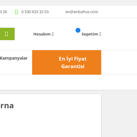
3 26
0 530 633 32 03
en@enbahce.com
Hesabım
Sepetim
Kampanyalar
En İyi Fiyat
Garantisi
arna