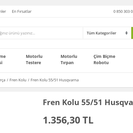
nler
En Fırsatlar
0 850 303 0
çme
Motorlu
Motorlu
Çim Biçme
si
Testere
Tırpan
Robotu
rça
Fren Kolu
Fren Kolu 55/51 Husqvarna
Fren Kolu 55/51 Husqv
1.356,30 TL