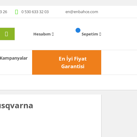
3 26
0 530 633 32 03
en@enbahce.com
Hesabım
Sepetim
Kampanyalar
En İyi Fiyat
Garantisi
usqvarna