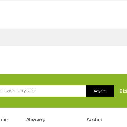
a ve diğer konularda yetersiz gördüğünüz noktaları öneri formunu kullanarak t
Bu ürüne ilk yorumu siz yapın!
or.
Yorum Yaz
Biz
Kaydet
iler
Alışveriş
Yardım
Gönder