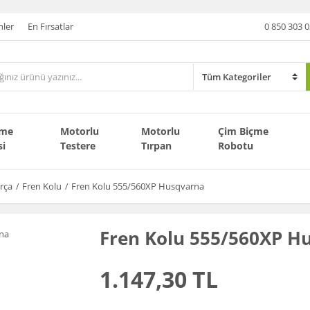
nler
En Fırsatlar
0 850 303 0
çme
Motorlu
Motorlu
Çim Biçme
si
Testere
Tırpan
Robotu
rça
Fren Kolu
Fren Kolu 555/560XP Husqvarna
Fren Kolu 555/560XP H
1.147,30 TL