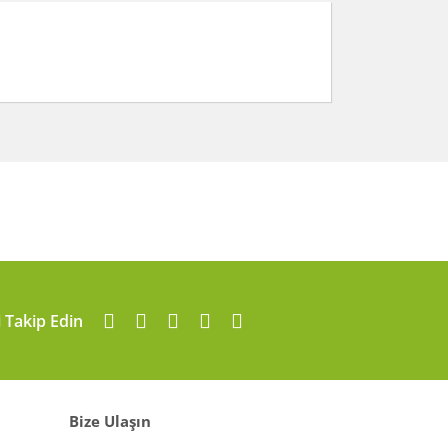
arafımıza iletebilirsiniz.
i Takip Edin
Bize Ulaşın