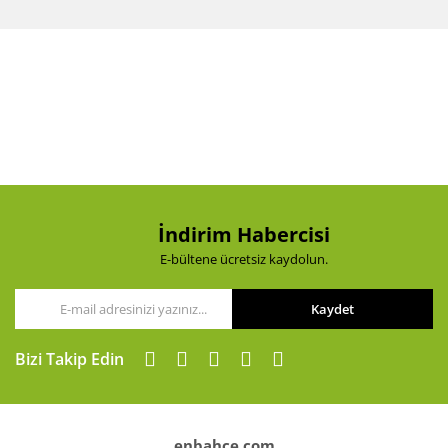
diğer konularda yetersiz gördüğünüz noktaları öneri
Bu ürüne ilk yorumu siz yapın!
formunu kullanarak tarafımıza iletebilirsiniz.
Görüş ve önerileriniz için teşekkür ederiz.
Yorum Yaz
Ürün resmi kalitesiz, bozuk veya görüntülenemiyor.
Ürün açıklamasında eksik bilgiler bulunuyor.
Ürün bilgilerinde hatalar bulunuyor.
Ürün fiyatı diğer sitelerden daha pahalı.
Bu ürüne benzer farklı alternatifler olmalı.
İndirim Habercisi
E-bültene ücretsiz kaydolun.
Kaydet
Gönder
Bizi Takip Edin
enbahce.com