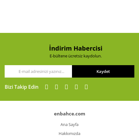
Yorum Yaz
Ürün resmi kalitesiz, bozuk veya görüntülenemiyor.
Ürün açıklamasında eksik bilgiler bulunuyor.
Ürün bilgilerinde hatalar bulunuyor.
Ürün fiyatı diğer sitelerden daha pahalı.
Bu ürüne benzer farklı alternatifler olmalı.
İndirim Habercisi
E-bültene ücretsiz kaydolun.
Kaydet
Gönder
Bizi Takip Edin
enbahce.com
Ana Sayfa
Hakkımızda