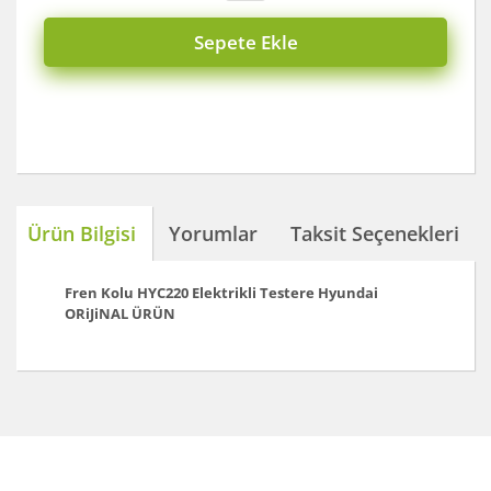
Sepete Ekle
Ürün Bilgisi
Yorumlar
Taksit Seçenekleri
Fren Kolu HYC220 Elektrikli Testere Hyundai
ORiJiNAL ÜRÜN
Bu ürünün fiyat bilgisi, resim, ürün açıklamalarında ve
diğer konularda yetersiz gördüğünüz noktaları öneri
Bu ürüne ilk yorumu siz yapın!
formunu kullanarak tarafımıza iletebilirsiniz.
Görüş ve önerileriniz için teşekkür ederiz.