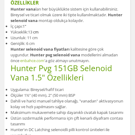
ÖZELLİKLER
Hunter vana
ları her büyüklükte sistem için kullanabilirsiniz.
Bireysel ve ticari olmak üzere iki tipte kullanılmaktadır.
Hunter
selenoid vana
montajı oldukça kolaydır.
İç çapı:1
"
Yükseklik:13
cm
Uzunluk: 11 cm
Genişlik: 6 cm
Hunter selenoid vana fiyatları
kalitesine göre çok
uygundur.
Hunter pvg selenoid vana
modellerini almadan
önce
enbahce.com
'a göz atmayı unutmayın.
Hunter Pvg 151GB Selenoid
Vana 1.5" Özellikleri
Uygulama: Bireysel/hafif ticari
Ölçüler 1½" (40 mm), 2" (50 mm) BSP
Dahili ve harici manuel tahliye olanağı, "vanadan" aktivasyonun
kolay ve hızlı yapılmasını sağlar.
Maksimum mukavemete sahip dayanıklı civatalı kapak tasarımı
Üstün sızdırmazlık performansı için çift kenarlı diyafram contası
tasarımı
Hunter'ın DC Latching selenoidli pilli kontrol üniteleri ile