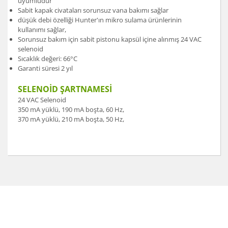
uyumludur
Sabit kapak civataları sorunsuz vana bakımı sağlar
düşük debi özelliği Hunter'ın mikro sulama ürünlerinin
kullanımı sağlar,
Sorunsuz bakım için sabit pistonu kapsül içine alınmış 24 VAC
selenoid
Sıcaklık değeri: 66°C
Garanti süresi 2 yıl
SELENOİD ŞARTNAMESİ
24 VAC Selenoid
350 mA yüklü, 190 mA boşta, 60 Hz,
370 mA yüklü, 210 mA boşta, 50 Hz,
Bu ürünün fiyat bilgisi, resim, ürün açıklamalarında ve
diğer konularda yetersiz gördüğünüz noktaları öneri
Bu ürüne ilk yorumu siz yapın!
formunu kullanarak tarafımıza iletebilirsiniz.
Görüş ve önerileriniz için teşekkür ederiz.
Yorum Yaz
Ürün resmi kalitesiz, bozuk veya görüntülenemiyor.