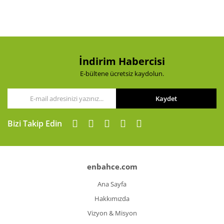
Ürün açıklamasında eksik bilgiler bulunuyor.
Ürün bilgilerinde hatalar bulunuyor.
Ürün fiyatı diğer sitelerden daha pahalı.
Bu ürüne benzer farklı alternatifler olmalı.
İndirim Habercisi
E-bültene ücretsiz kaydolun.
Kaydet
Gönder
Bizi Takip Edin
enbahce.com
Ana Sayfa
Hakkımızda
Vizyon & Misyon