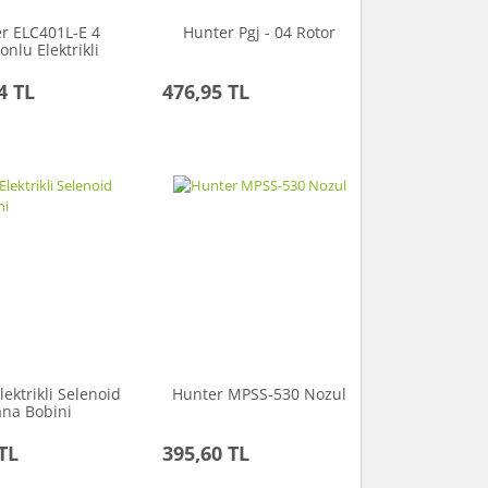
r ELC401L-E 4
Hunter Pgj - 04 Rotor
onlu Elektrikli
trol Ünitesi
4 TL
476,95 TL
lektrikli Selenoid
Hunter MPSS-530 Nozul
ana Bobini
TL
395,60 TL