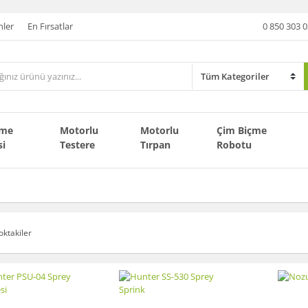
nler
En Fırsatlar
0 850 303 0
çme
Motorlu
Motorlu
Çim Biçme
si
Testere
Tırpan
Robotu
oktakiler