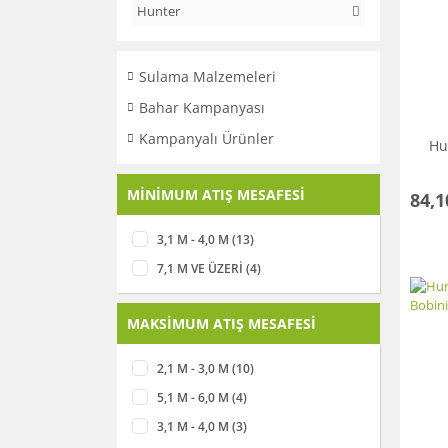
Hunter
Sulama Malzemeleri
Bahar Kampanyası
Kampanyalı Ürünler
Hu
MİNİMUM ATIŞ MESAFESİ
84,1
3,1 M - 4,0 M (13)
7,1 M VE ÜZERİ (4)
MAKSİMUM ATIŞ MESAFESİ
2,1 M - 3,0 M (10)
5,1 M - 6,0 M (4)
3,1 M - 4,0 M (3)