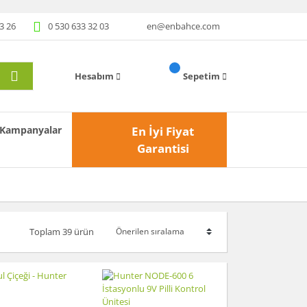
3 26
0 530 633 32 03
en@enbahce.com
Hesabım
Sepetim
Kampanyalar
En İyi Fiyat
Garantisi
Toplam 39 ürün