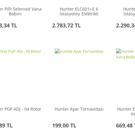
r Pilli Selenoid Vana
Hunter ELC601I-E 6
Hunte
Bobini
İstasyonlu Elektrikli
İstasy
Kontrol Ünitesi
Kon
3,34 TL
2.783,72 TL
2.290,3
r PGP ADJ - 04 Rotor
Hunter Ayar Tornavidası
Hunter E
V
89 TL
199,00 TL
669,48 