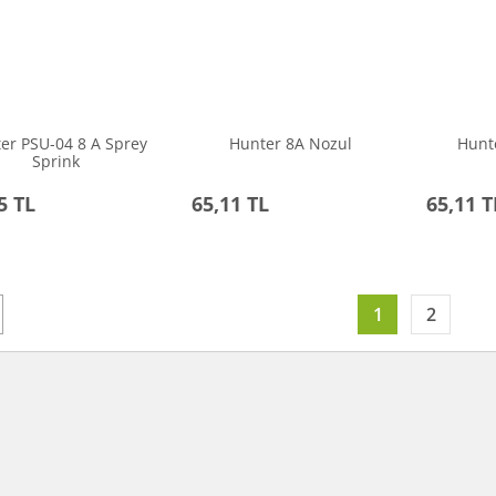
er PSU-04 8 A Sprey
Hunter 8A Nozul
Hunt
Sprink
5 TL
65,11 TL
65,11 T
1
2