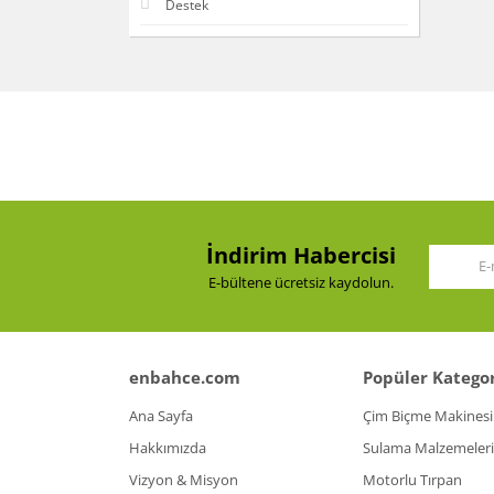
Destek
İndirim Habercisi
E-bültene ücretsiz kaydolun.
enbahce.com
Popüler Kategor
Ana Sayfa
Çim Biçme Makinesi
Hakkımızda
Sulama Malzemeleri
Vizyon & Misyon
Motorlu Tırpan