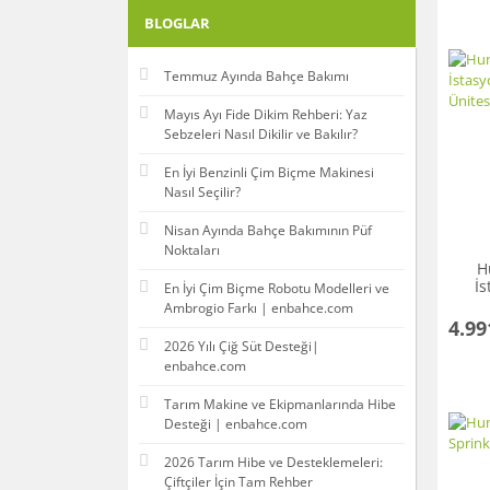
3000 TL ve üzeri (13)
BLOGLAR
Temmuz Ayında Bahçe Bakımı
Mayıs Ayı Fide Dikim Rehberi: Yaz
Sebzeleri Nasıl Dikilir ve Bakılır?
En İyi Benzinli Çim Biçme Makinesi
Nasıl Seçilir?
Nisan Ayında Bahçe Bakımının Püf
Noktaları
H
İs
En İyi Çim Biçme Robotu Modelleri ve
Ambrogio Farkı | enbahce.com
4.99
2026 Yılı Çiğ Süt Desteği|
enbahce.com
Tarım Makine ve Ekipmanlarında Hibe
Desteği | enbahce.com
2026 Tarım Hibe ve Desteklemeleri:
Çiftçiler İçin Tam Rehber