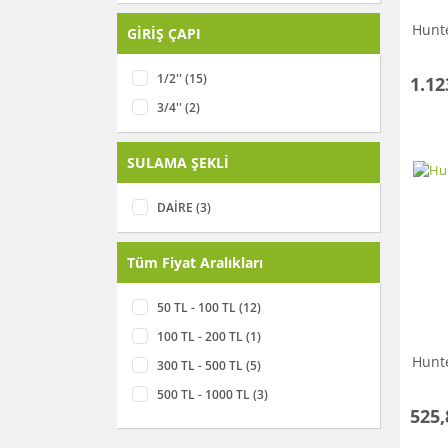
Hunte
GİRİŞ ÇAPI
1/2'' (15)
1.12
3/4'' (2)
SULAMA ŞEKLİ
DAİRE (3)
Tüm Fiyat Aralıkları
50 TL - 100 TL (12)
100 TL - 200 TL (1)
Hunte
300 TL - 500 TL (5)
500 TL - 1000 TL (3)
525,
1000 TL - 3000 TL (5)