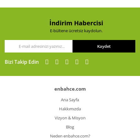
İndirim Habercisi
E-bültene ücretsiz kaydolun.
Kaydet
Bizi Takip Edin
enbahce.com
Ana Sayfa
Hakkımızda
Vizyon & Misyon
Blog
Neden enbahce.com?