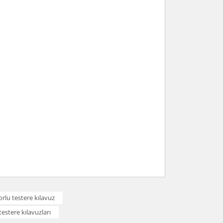
arafımıza iletebilirsiniz.
rlu testere kılavuz
testere kılavuzları