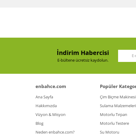
orjinal ürün
Ürün resmi kalitesiz, bozuk veya görüntülenemiy
Ürün açıklamasında eksik bilgiler bulunuyor.
Ürün kesinlikle orjinal, tam uyum sağlıyor
Ürün bilgilerinde hatalar bulunuyor.
KENAN ERTAN | 02/03/2025
Ürün fiyatı diğer sitelerden daha pahalı.
Bu ürüne benzer farklı alternatifler olmalı.
Yorum Yaz
İndirim Habercisi
E-bültene ücretsiz kaydolun.
enbahce.com
Popüler Kategor
Ana Sayfa
Çim Biçme Makinesi
Hakkımızda
Sulama Malzemeleri
Vizyon & Misyon
Motorlu Tırpan
Blog
Motorlu Testere
Neden enbahce.com?
Su Motoru