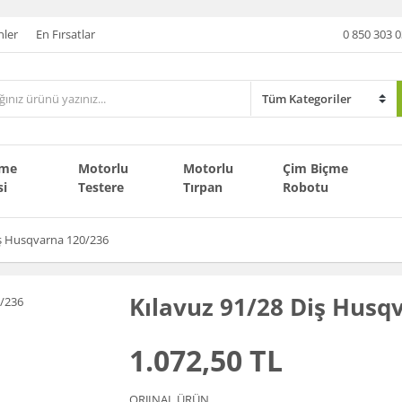
nler
En Fırsatlar
0 850 303 0
çme
Motorlu
Motorlu
Çim Biçme
si
Testere
Tırpan
Robotu
iş Husqvarna 120/236
Kılavuz 91/28 Diş Husq
1.072,50 TL
ORJINAL ÜRÜN