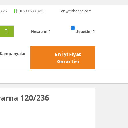
3 26
0 530 633 32 03
en@enbahce.com
Hesabım
Sepetim
Kampanyalar
En İyi Fiyat
Garantisi
varna 120/236