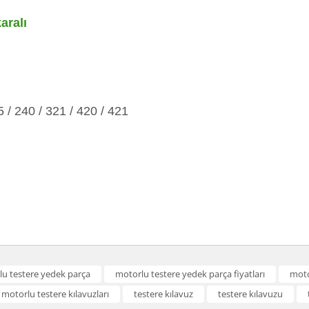
aralı
 / 240 / 321 / 420 / 421
a ve diğer konularda yetersiz gördüğünüz noktaları öneri formunu kullanarak t
u testere yedek parça
motorlu testere yedek parça fiyatları
moto
motorlu testere kılavuzları
testere kılavuz
testere kılavuzu