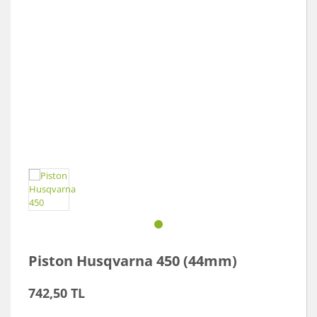
Akü Şarj Cihazı
Aspiratör
Beton Kesme Makinası
Boya Tabancaları ve Aksesuarları
Çok Fonksiyonlu Aletler
Dremel
El Motoru Sistemi
Elektrikli Vinç
Gravür Sistemi
Piston Husqvarna 450 (44mm)
Kanal Açma Makinesi
742,50 TL
Kırıcılar ve Kırıcı Deliciler