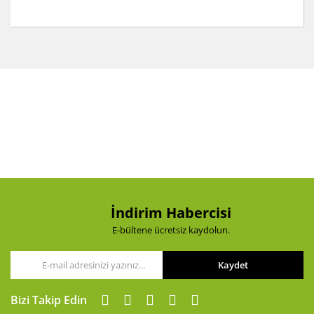
Bu ürünün fiyat bilgisi, resim, ürün açıklamalarında ve
diğer konularda yetersiz gördüğünüz noktaları öneri
Bu ürüne ilk yorumu siz yapın!
formunu kullanarak tarafımıza iletebilirsiniz.
Görüş ve önerileriniz için teşekkür ederiz.
Yorum Yaz
Ürün resmi kalitesiz, bozuk veya görüntülenemiyor.
Ürün açıklamasında eksik bilgiler bulunuyor.
Ürün bilgilerinde hatalar bulunuyor.
Ürün fiyatı diğer sitelerden daha pahalı.
Bu ürüne benzer farklı alternatifler olmalı.
İndirim Habercisi
E-bültene ücretsiz kaydolun.
Kaydet
Gönder
Bizi Takip Edin