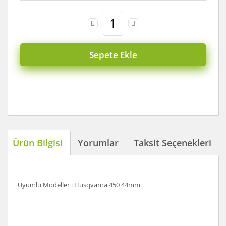
Koyun Kırkma
Paslanmaz Çelik Yüzey İşleme Makinesi
Sepete Ekle
Sac Kesme Makinesi
Somun Sıkma Makineleri
Sütunlu Matkaplar
Testereler
Tezgah Üstü Makineler
Ürün Bilgisi
Yorumlar
Taksit Seçenekleri
Toz Emme Makineleri
Tutkal Tabancası
Uyumlu Modeller : Husqvarna 450 44mm
Vidalama Makineleri
Zımba Tabancları