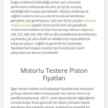
Doğru malzeme kullanıldığı zaman aynı zamanda
performans noktasında da sizin için iyi bir avantaj
kendiliğinden ortaya çıkmaktadır. Oldukça kullanışlı ve
sağlıklı malzeme konusunda firma olarak kendimize
gerçekten çok güveniyoruz. İşte tam da bu yüzden
motorlu
testere piston
çeşitleri konusunda sizin için gerçekten
mükemmel özellikte ürünler hazırlamaya devam ediyoruz.
268, 272, 288, 345, 350, 359 ve 365 modellerimiz ile birlikte bu
sayfalarda çok daha farklı ve nitelikli ürün seçenekleriniz
karşınıza çıkıyor. Sağlıklı ve güvenilir bir sistemden
faydalanmak isteyen insanlar için burada çok özenli
çalışmalarımız devam etmektedir.
Motorlu Testere Piston
Fiyatları
Eğer hemen indirim ve fırsatlardan faydalanmak isterseniz
yıl boyu devam eden kampanyalar her zaman size en iyi
şekilde karşılayacak. 200 TL üzeri alışverişlerde sağladığımız
ücretsiz kargo fırsatı güvenilir bir ulaşım yöntemi olarak
gerçekten size yardımcı oluyor. Kullanışlı ve güvenilir bir