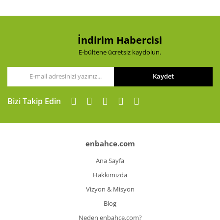
İndirim Habercisi
E-bültene ücretsiz kaydolun.
Kaydet
Bizi Takip Edin
enbahce.com
Ana Sayfa
Hakkımızda
Vizyon & Misyon
Blog
Neden enbahce.com?