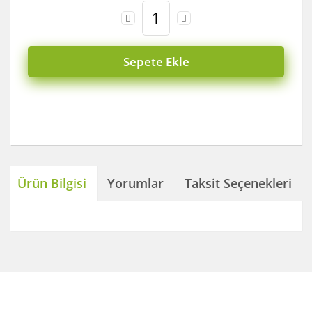
Sepete Ekle
Ürün Bilgisi
Yorumlar
Taksit Seçenekleri
Bu ürünün fiyat bilgisi, resim, ürün açıklamalarında ve
diğer konularda yetersiz gördüğünüz noktaları öneri
Bu ürüne ilk yorumu siz yapın!
formunu kullanarak tarafımıza iletebilirsiniz.
Görüş ve önerileriniz için teşekkür ederiz.