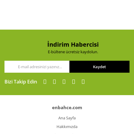
Yorum Yaz
Ürün resmi kalitesiz, bozuk veya görüntülenemiyor.
Ürün açıklamasında eksik bilgiler bulunuyor.
Ürün bilgilerinde hatalar bulunuyor.
Ürün fiyatı diğer sitelerden daha pahalı.
Bu ürüne benzer farklı alternatifler olmalı.
İndirim Habercisi
E-bültene ücretsiz kaydolun.
Kaydet
Gönder
Bizi Takip Edin
enbahce.com
Ana Sayfa
Hakkımızda