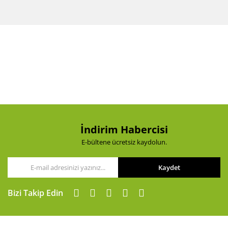
Bu ürünün fiyat bilgisi, resim, ürün açıklamalarında ve
diğer konularda yetersiz gördüğünüz noktaları öneri
Bu ürüne ilk yorumu siz yapın!
formunu kullanarak tarafımıza iletebilirsiniz.
Görüş ve önerileriniz için teşekkür ederiz.
Yorum Yaz
Ürün resmi kalitesiz, bozuk veya görüntülenemiyor.
Ürün açıklamasında eksik bilgiler bulunuyor.
Ürün bilgilerinde hatalar bulunuyor.
Ürün fiyatı diğer sitelerden daha pahalı.
Bu ürüne benzer farklı alternatifler olmalı.
İndirim Habercisi
E-bültene ücretsiz kaydolun.
Kaydet
Gönder
Bizi Takip Edin