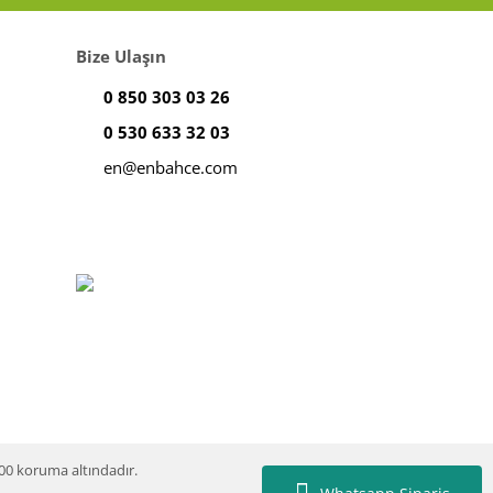
Bize Ulaşın
0 850 303 03 26
0 530 633 32 03
en@enbahce.com
100 koruma altındadır.