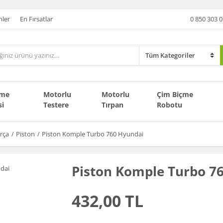
nler
En Fırsatlar
0 850 303 0
çme
Motorlu
Motorlu
Çim Biçme
si
Testere
Tırpan
Robotu
rça
Piston
Piston Komple Turbo 760 Hyundai
Piston Komple Turbo 7
432,00 TL