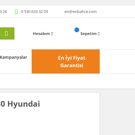
3 26
0 530 633 32 03
en@enbahce.com
Hesabım
Sepetim
Kampanyalar
En İyi Fiyat
Garantisi
60 Hyundai