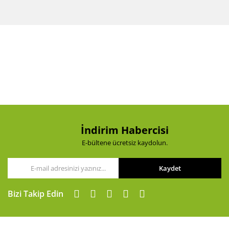
Bu ürünün fiyat bilgisi, resim, ürün açıklamalarında ve
diğer konularda yetersiz gördüğünüz noktaları öneri
Bu ürüne ilk yorumu siz yapın!
formunu kullanarak tarafımıza iletebilirsiniz.
Görüş ve önerileriniz için teşekkür ederiz.
Yorum Yaz
Ürün resmi kalitesiz, bozuk veya görüntülenemiyor.
Ürün açıklamasında eksik bilgiler bulunuyor.
Ürün bilgilerinde hatalar bulunuyor.
Ürün fiyatı diğer sitelerden daha pahalı.
Bu ürüne benzer farklı alternatifler olmalı.
İndirim Habercisi
E-bültene ücretsiz kaydolun.
Kaydet
Gönder
Bizi Takip Edin