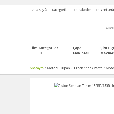
Ana Sayfa
Kategoriler
En Paketler
En Yeni Ürü
Tüm Kategoriler
Çapa
Çim Bi
Makinesi
Makine
Anasayfa
Motorlu Tırpan
Tırpan Yedek Parça
Motor