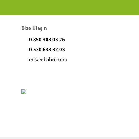
Bize Ulaşın
0 850 303 03 26
0 530 633 32 03
en@enbahce.com