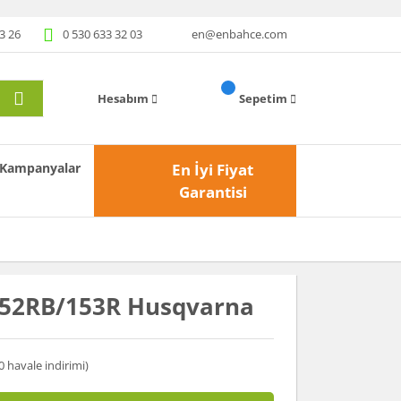
3 26
0 530 633 32 03
en@enbahce.com
Hesabım
Sepetim
Kampanyalar
En İyi Fiyat
Garantisi
152RB/153R Husqvarna
0 havale indirimi)