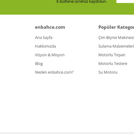
E-bültene ücretsiz kaydolun.
enbahce.com
Popüler Kategor
Ana Sayfa
Çim Biçme Makinesi
Hakkımızda
Sulama Malzemeleri
Vizyon & Misyon
Motorlu Tırpan
Blog
Motorlu Testere
Neden enbahce.com?
Su Motoru