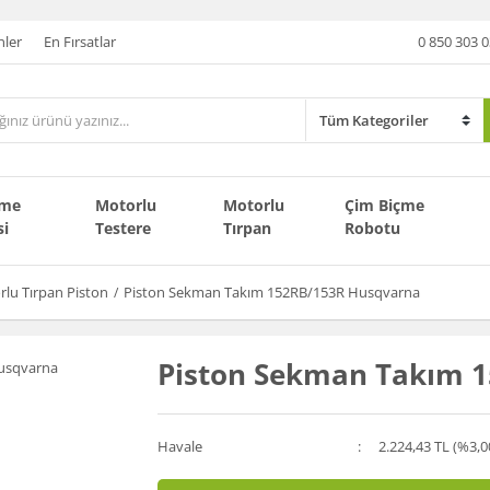
nler
En Fırsatlar
0 850 303 0
çme
Motorlu
Motorlu
Çim Biçme
si
Testere
Tırpan
Robotu
lu Tırpan Piston
Piston Sekman Takım 152RB/153R Husqvarna
Piston Sekman Takım 
Havale
2.224,43 TL (%3,0