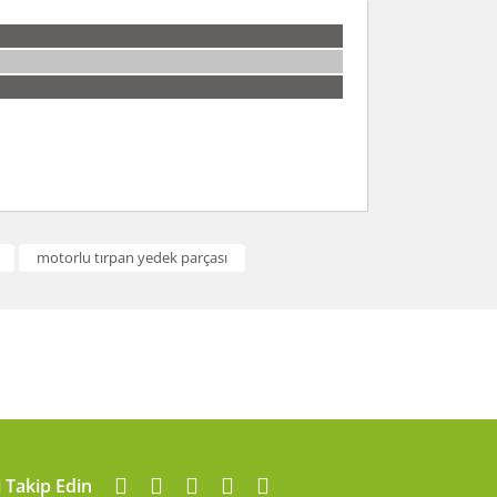
arafımıza iletebilirsiniz.
motorlu tırpan yedek parçası
i Takip Edin