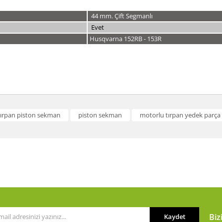
44 mm. Çift Segmanlı
Evet
Husqvarna 152RB - 153R
a ve diğer konularda yetersiz gördüğünüz noktaları öneri formunu kullanarak t
tırpan piston sekman
piston sekman
motorlu tırpan yedek parça
Bu ürüne ilk yorumu siz yapın!
or.
Yorum Yaz
Biz
Kaydet