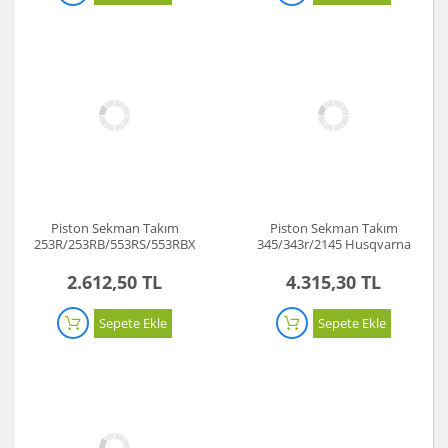
Piston Sekman Takım
Piston Sekman Takım
253R/253RB/553RS/553RBX
345/343r/2145 Husqvarna
Husqvarna
2.612,50 TL
4.315,30 TL
Sepete Ekle
Sepete Ekle