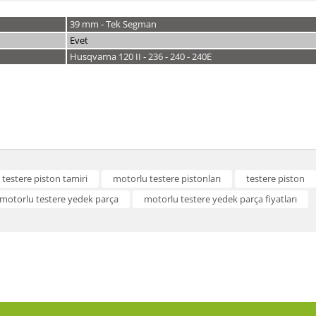
39 mm - Tek Segman
Evet
Husqvarna 120 II - 236 - 240 - 240E
a ve diğer konularda yetersiz gördüğünüz noktaları öneri formunu kullanarak t
testere piston tamiri
motorlu testere pistonları
testere piston
Bu ürüne ilk yorumu siz yapın!
motorlu testere yedek parça
motorlu testere yedek parça fiyatları
or.
Yorum Yaz