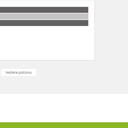
arafımıza iletebilirsiniz.
testere pistonu