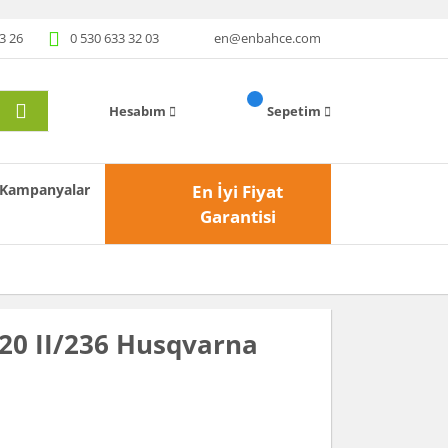
3 26
0 530 633 32 03
en@enbahce.com
Hesabım
Sepetim
Kampanyalar
En İyi Fiyat
Garantisi
20 II/236 Husqvarna