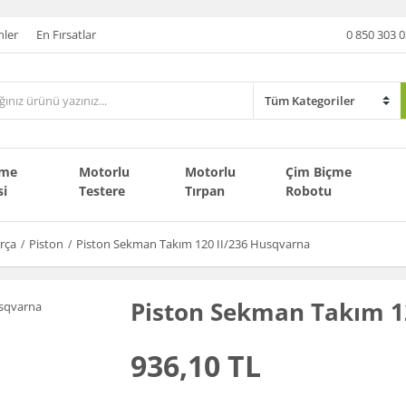
nler
En Fırsatlar
0 850 303 0
çme
Motorlu
Motorlu
Çim Biçme
si
Testere
Tırpan
Robotu
rça
Piston
Piston Sekman Takım 120 II/236 Husqvarna
Piston Sekman Takım 1
936,10 TL