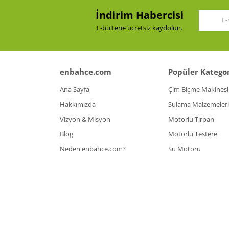
İndirim Habercisi
E-bültene ücretsiz kaydolun.
enbahce.com
Popüler Kategor
Ana Sayfa
Çim Biçme Makinesi
Hakkımızda
Sulama Malzemeleri
Vizyon & Misyon
Motorlu Tırpan
Blog
Motorlu Testere
Neden enbahce.com?
Su Motoru