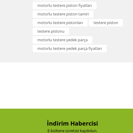
Bu ürüne ilk yorumu siz yapın!
formunu kullanarak tarafımıza iletebilirsiniz.
motorlu testere piston fiyatları
Görüş ve önerileriniz için teşekkür ederiz.
motorlu testere piston tamiri
Yorum Yaz
motorlu testere pistonları
testere piston
Ürün resmi kalitesiz, bozuk veya görüntülenemiyor.
testere pistonu
Ürün açıklamasında eksik bilgiler bulunuyor.
motorlu testere yedek parça
Ürün bilgilerinde hatalar bulunuyor.
motorlu testere yedek parça fiyatları
Ürün fiyatı diğer sitelerden daha pahalı.
Bu ürüne benzer farklı alternatifler olmalı.
Gönder
İndirim Habercisi
E-bültene ücretsiz kaydolun.