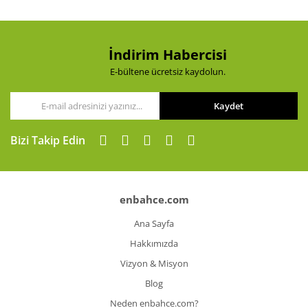
İndirim Habercisi
E-bültene ücretsiz kaydolun.
Kaydet
Bizi Takip Edin
enbahce.com
Ana Sayfa
Hakkımızda
Vizyon & Misyon
Blog
Neden enbahce.com?