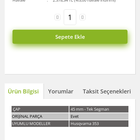
Havale
2.378,34 TL (%3,00 havale indirimi)
Sepete Ekle
Ürün Bilgisi
Yorumlar
Taksit Seçenekleri
ÇAP
45 mm - Tek Segman
ORİJİNAL PARÇA
Evet
UYUMLU MODELLER
Husqvarna 353