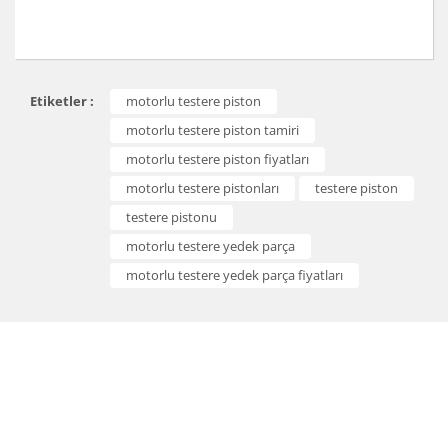
Bu ürünün fiyat bilgisi, resim, ürün açıklamalarında ve
Etiketler :
motorlu testere piston
diğer konularda yetersiz gördüğünüz noktaları öneri
Bu ürüne ilk yorumu siz yapın!
formunu kullanarak tarafımıza iletebilirsiniz.
motorlu testere piston tamiri
Görüş ve önerileriniz için teşekkür ederiz.
motorlu testere piston fiyatları
Yorum Yaz
motorlu testere pistonları
testere piston
Ürün resmi kalitesiz, bozuk veya görüntülenemiyor.
testere pistonu
Ürün açıklamasında eksik bilgiler bulunuyor.
motorlu testere yedek parça
Ürün bilgilerinde hatalar bulunuyor.
motorlu testere yedek parça fiyatları
Ürün fiyatı diğer sitelerden daha pahalı.
Bu ürüne benzer farklı alternatifler olmalı.
Gönder