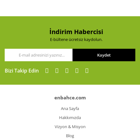
Gönder
İndirim Habercisi
E-bültene ücretsiz kaydolun.
Kaydet
Bizi Takip Edin
enbahce.com
Ana Sayfa
Hakkımızda
Vizyon & Misyon
Blog