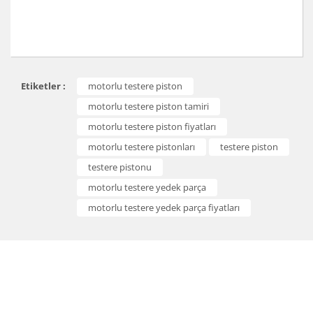
Bu ürünün fiyat bilgisi, resim, ürün açıklamalarında ve
Etiketler :
motorlu testere piston
diğer konularda yetersiz gördüğünüz noktaları öneri
Bu ürüne ilk yorumu siz yapın!
formunu kullanarak tarafımıza iletebilirsiniz.
motorlu testere piston tamiri
Görüş ve önerileriniz için teşekkür ederiz.
motorlu testere piston fiyatları
Yorum Yaz
motorlu testere pistonları
testere piston
Ürün resmi kalitesiz, bozuk veya görüntülenemiyor.
testere pistonu
Ürün açıklamasında eksik bilgiler bulunuyor.
motorlu testere yedek parça
Ürün bilgilerinde hatalar bulunuyor.
motorlu testere yedek parça fiyatları
Ürün fiyatı diğer sitelerden daha pahalı.
Bu ürüne benzer farklı alternatifler olmalı.