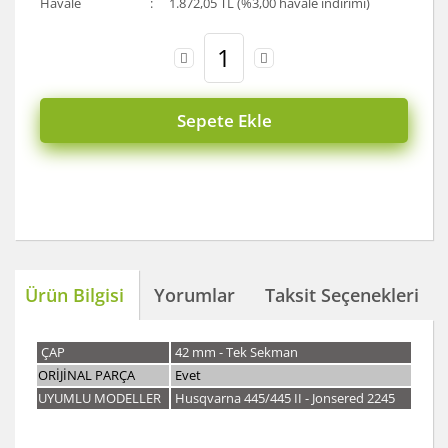
Havale
1.872,05 TL (%3,00 havale indirimi)
Sepete Ekle
Ürün Bilgisi
Yorumlar
Taksit Seçenekleri
ÇAP
42 mm - Tek Sekman
ORİJİNAL PARÇA
Evet
UYUMLU MODELLER
Husqvarna 445/445 II - Jonsered 2245