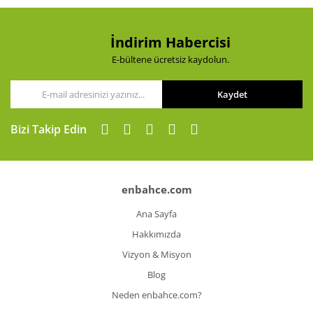
İndirim Habercisi
E-bültene ücretsiz kaydolun.
Kaydet
Bizi Takip Edin
enbahce.com
Ana Sayfa
Hakkımızda
Vizyon & Misyon
Blog
Neden enbahce.com?