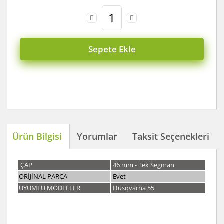
Sepete Ekle
Ürün Bilgisi
Yorumlar
Taksit Seçenekleri
ÇAP
46 mm - Tek Segman
ORİJİNAL PARÇA
Evet
UYUMLU MODELLER
Husqvarna 55