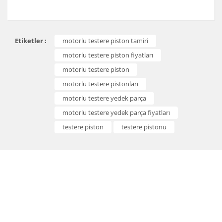
Bu ürünün fiyat bilgisi, resim, ürün açıklamalarında ve
Etiketler :
motorlu testere piston tamiri
diğer konularda yetersiz gördüğünüz noktaları öneri
Bu ürüne ilk yorumu siz yapın!
formunu kullanarak tarafımıza iletebilirsiniz.
motorlu testere piston fiyatları
Görüş ve önerileriniz için teşekkür ederiz.
motorlu testere piston
Yorum Yaz
motorlu testere pistonları
Ürün resmi kalitesiz, bozuk veya görüntülenemiyor.
motorlu testere yedek parça
Ürün açıklamasında eksik bilgiler bulunuyor.
motorlu testere yedek parça fiyatları
Ürün bilgilerinde hatalar bulunuyor.
testere piston
testere pistonu
Ürün fiyatı diğer sitelerden daha pahalı.
Bu ürüne benzer farklı alternatifler olmalı.
Gönder