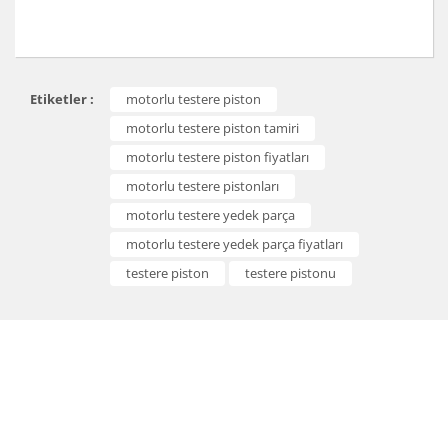
Bu ürünün fiyat bilgisi, resim, ürün açıklamalarında ve
Etiketler :
motorlu testere piston
diğer konularda yetersiz gördüğünüz noktaları öneri
Bu ürüne ilk yorumu siz yapın!
formunu kullanarak tarafımıza iletebilirsiniz.
motorlu testere piston tamiri
Görüş ve önerileriniz için teşekkür ederiz.
motorlu testere piston fiyatları
Yorum Yaz
motorlu testere pistonları
Ürün resmi kalitesiz, bozuk veya görüntülenemiyor.
motorlu testere yedek parça
Ürün açıklamasında eksik bilgiler bulunuyor.
motorlu testere yedek parça fiyatları
Ürün bilgilerinde hatalar bulunuyor.
testere piston
testere pistonu
Ürün fiyatı diğer sitelerden daha pahalı.
Bu ürüne benzer farklı alternatifler olmalı.
Gönder