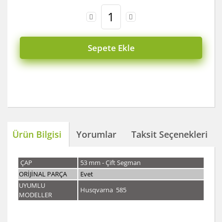
Sepete Ekle
Ürün Bilgisi
Yorumlar
Taksit Seçenekleri
ÇAP
53 mm - Çift Segman
ORİJİNAL PARÇA
Evet
UYUMLU
Husqvarna 585
MODELLER