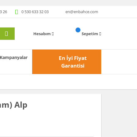
3 26
0 530 633 32 03
en@enbahce.com
Hesabım
Sepetim
Kampanyalar
En İyi Fiyat
Garantisi
mm) Alp