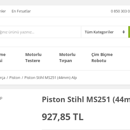
nler
En Fırsatlar
0 850 303 0
çme
Motorlu
Motorlu
Çim Biçme
si
Testere
Tırpan
Robotu
rça
Piston
Piston Stihl MS251 (44mm) Alp
Piston Stihl MS251 (44
927,85 TL