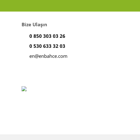
Bize Ulaşın
0 850 303 03 26
0 530 633 32 03
en@enbahce.com