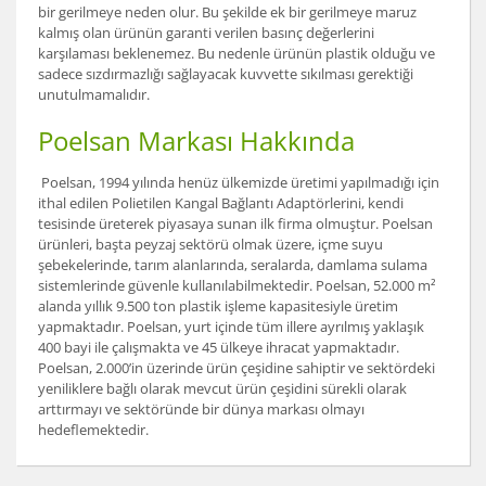
bir gerilmeye neden olur. Bu şekilde ek bir gerilmeye maruz
kalmış olan ürünün garanti verilen basınç değerlerini
karşılaması beklenemez. Bu nedenle ürünün plastik olduğu ve
sadece sızdırmazlığı sağlayacak kuvvette sıkılması gerektiği
unutulmamalıdır.
Poelsan Markası Hakkında
Poelsan, 1994 yılında henüz ülkemizde üretimi yapılmadığı için
ithal edilen Polietilen Kangal Bağlantı Adaptörlerini, kendi
tesisinde üreterek piyasaya sunan ilk firma olmuştur. Poelsan
ürünleri, başta peyzaj sektörü olmak üzere, içme suyu
şebekelerinde, tarım alanlarında, seralarda, damlama sulama
sistemlerinde güvenle kullanılabilmektedir. Poelsan, 52.000 m²
alanda yıllık 9.500 ton plastik işleme kapasitesiyle üretim
yapmaktadır. Poelsan, yurt içinde tüm illere ayrılmış yaklaşık
400 bayi ile çalışmakta ve 45 ülkeye ihracat yapmaktadır.
Poelsan, 2.000’in üzerinde ürün çeşidine sahiptir ve sektördeki
yeniliklere bağlı olarak mevcut ürün çeşidini sürekli olarak
arttırmayı ve sektöründe bir dünya markası olmayı
hedeflemektedir.