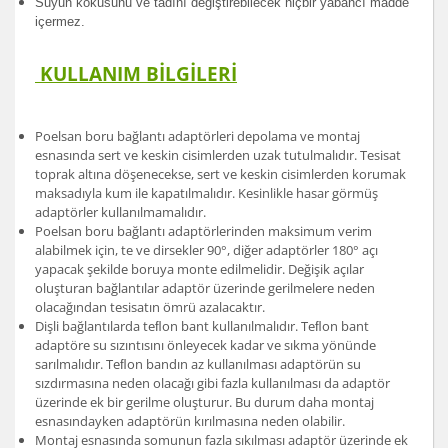
Suyun kokusunu ve tadını değiştirebilecek hiçbir yabancı madde
içermez.
KULLANIM BİLGİLERİ
Poelsan boru bağlantı adaptörleri depolama ve montaj
esnasında sert ve keskin cisimlerden uzak tutulmalıdır. Tesisat
toprak altına döşenecekse, sert ve keskin cisimlerden korumak
maksadıyla kum ile kapatılmalıdır. Kesinlikle hasar görmüş
adaptörler kullanılmamalıdır.
Poelsan boru bağlantı adaptörlerinden maksimum verim
alabilmek için, te ve dirsekler 90°, diğer adaptörler 180° açı
yapacak şekilde boruya monte edilmelidir. Değişik açılar
oluşturan bağlantılar adaptör üzerinde gerilmelere neden
olacağından tesisatın ömrü azalacaktır.
Dişli bağlantılarda teﬂon bant kullanılmalıdır. Teﬂon bant
adaptöre su sızıntısını önleyecek kadar ve sıkma yönünde
sarılmalıdır. Teﬂon bandın az kullanılması adaptörün su
sızdırmasına neden olacağı gibi fazla kullanılması da adaptör
üzerinde ek bir gerilme oluşturur. Bu durum daha montaj
esnasındayken adaptörün kırılmasına neden olabilir.
Montaj esnasında somunun fazla sıkılması adaptör üzerinde ek