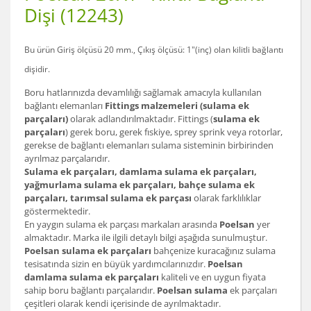
Dişi (12243)
Bu ürün Giriş ölçüsü 20 mm., Çıkış ölçüsü: 1"(inç) olan
kilitli bağlantı
dişi
dir.
Boru hatlarınızda devamlılığı sağlamak amacıyla kullanılan
bağlantı elemanları
Fittings malzemeleri (sulama ek
parçaları)
olarak adlandırılmaktadır. Fittings (
sulama ek
parçaları
) gerek boru, gerek fıskiye, sprey sprink veya rotorlar,
gerekse de bağlantı elemanları sulama sisteminin birbirinden
ayrılmaz parçalarıdır.
Sulama ek parçaları, damlama sulama ek parçaları,
yağmurlama sulama ek parçaları, bahçe sulama ek
parçaları, tarımsal sulama ek parçası
olarak farklılıklar
göstermektedir.
En yaygın sulama ek parçası markaları arasında
Poelsan
yer
almaktadır. Marka ile ilgili detaylı bilgi aşağıda sunulmuştur.
Poelsan sulama ek parçaları
bahçenize kuracağınız sulama
tesisatında sizin en büyük yardımcılarınızdır.
Poelsan
damlama sulama ek parçaları
kaliteli ve en uygun fiyata
sahip boru bağlantı parçalarıdır.
Poelsan sulama
ek parçaları
çeşitleri olarak kendi içerisinde de ayrılmaktadır.