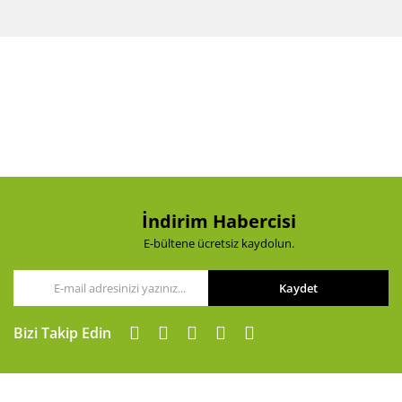
Bu ürünün fiyat bilgisi, resim, ürün açıklamalarında ve
diğer konularda yetersiz gördüğünüz noktaları öneri
Bu ürüne ilk yorumu siz yapın!
formunu kullanarak tarafımıza iletebilirsiniz.
Görüş ve önerileriniz için teşekkür ederiz.
Yorum Yaz
Ürün resmi kalitesiz, bozuk veya görüntülenemiyor.
Ürün açıklamasında eksik bilgiler bulunuyor.
Ürün bilgilerinde hatalar bulunuyor.
Ürün fiyatı diğer sitelerden daha pahalı.
Bu ürüne benzer farklı alternatifler olmalı.
İndirim Habercisi
E-bültene ücretsiz kaydolun.
Kaydet
Gönder
Bizi Takip Edin