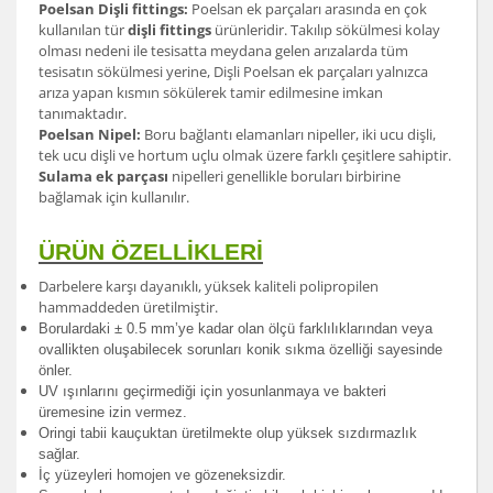
Poelsan Dişli fittings:
Poelsan ek parçaları arasında en çok
kullanılan tür
dişli fittings
ürünleridir. Takılıp sökülmesi kolay
olması nedeni ile tesisatta meydana gelen arızalarda tüm
tesisatın sökülmesi yerine, Dişli Poelsan ek parçaları yalnızca
arıza yapan kısmın sökülerek tamir edilmesine imkan
tanımaktadır.
Poelsan Nipel:
Boru bağlantı elamanları nipeller, iki ucu dişli,
tek ucu dişli ve hortum uçlu olmak üzere farklı çeşitlere sahiptir.
Sulama ek parçası
nipelleri genellikle boruları birbirine
bağlamak için kullanılır.
ÜRÜN ÖZELLİKLERİ
Darbelere karşı dayanıklı, yüksek kaliteli polipropilen
hammaddeden üretilmiştir.
Borulardak
i ± 0.5 mm’ye kadar olan ölçü farklılıklarından veya
ovallikten oluşabilecek sorunları konik sıkma özelliği sayesinde
önler.
UV ışınlarını geçirmediği için yosunlanmaya ve bakteri
üremesine izin vermez.
Oringi tabii kauçuktan üretilmekte olup yüksek sızdırmazlık
sağlar.
İç yüzeyleri homojen ve gözeneksizdir.