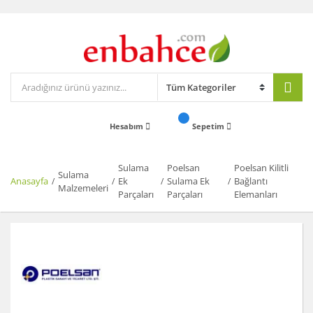
Hesabım
Sepetim
Sulama
Poelsan
Poelsan Kilitli
Sulama
Anasayfa
Ek
Sulama Ek
Bağlantı
Malzemeleri
Parçaları
Parçaları
Elemanları