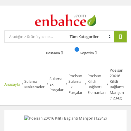
Hesabım
Sepetim
Poelsan
Poelsan
Poelsan
20X16
Sulama
Sulama
Sulama
Kilitli
Kilitli
Anasayfa
Ek
Malzemeleri
Ek
Bağlantı
Bağlantı
Parçaları
Parçaları
Elemanları
Manşon
(12342)