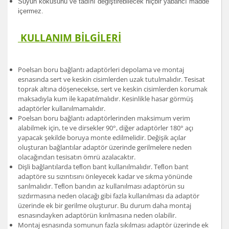
Suyun kokusunu ve tadını değiştirebilecek hiçbir yabancı madde
içermez.
KULLANIM BİLGİLERİ
Poelsan boru bağlantı adaptörleri depolama ve montaj
esnasında sert ve keskin cisimlerden uzak tutulmalıdır. Tesisat
toprak altına döşenecekse, sert ve keskin cisimlerden korumak
maksadıyla kum ile kapatılmalıdır. Kesinlikle hasar görmüş
adaptörler kullanılmamalıdır.
Poelsan boru bağlantı adaptörlerinden maksimum verim
alabilmek için, te ve dirsekler 90°, diğer adaptörler 180° açı
yapacak şekilde boruya monte edilmelidir. Değişik açılar
oluşturan bağlantılar adaptör üzerinde gerilmelere neden
olacağından tesisatın ömrü azalacaktır.
Dişli bağlantılarda teﬂon bant kullanılmalıdır. Teﬂon bant
adaptöre su sızıntısını önleyecek kadar ve sıkma yönünde
sarılmalıdır. Teﬂon bandın az kullanılması adaptörün su
sızdırmasına neden olacağı gibi fazla kullanılması da adaptör
üzerinde ek bir gerilme oluşturur. Bu durum daha montaj
esnasındayken adaptörün kırılmasına neden olabilir.
Montaj esnasında somunun fazla sıkılması adaptör üzerinde ek