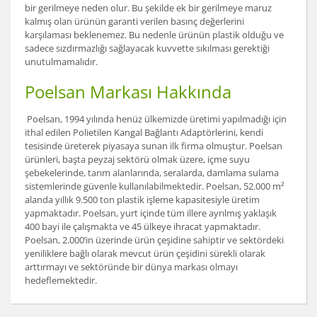
bir gerilmeye neden olur. Bu şekilde ek bir gerilmeye maruz
kalmış olan ürünün garanti verilen basınç değerlerini
karşılaması beklenemez. Bu nedenle ürünün plastik olduğu ve
sadece sızdırmazlığı sağlayacak kuvvette sıkılması gerektiği
unutulmamalıdır.
Poelsan Markası Hakkında
Poelsan, 1994 yılında henüz ülkemizde üretimi yapılmadığı için
ithal edilen Polietilen Kangal Bağlantı Adaptörlerini, kendi
tesisinde üreterek piyasaya sunan ilk firma olmuştur. Poelsan
ürünleri, başta peyzaj sektörü olmak üzere, içme suyu
şebekelerinde, tarım alanlarında, seralarda, damlama sulama
sistemlerinde güvenle kullanılabilmektedir. Poelsan, 52.000 m²
alanda yıllık 9.500 ton plastik işleme kapasitesiyle üretim
yapmaktadır. Poelsan, yurt içinde tüm illere ayrılmış yaklaşık
400 bayi ile çalışmakta ve 45 ülkeye ihracat yapmaktadır.
Poelsan, 2.000’in üzerinde ürün çeşidine sahiptir ve sektördeki
yeniliklere bağlı olarak mevcut ürün çeşidini sürekli olarak
arttırmayı ve sektöründe bir dünya markası olmayı
hedeflemektedir.