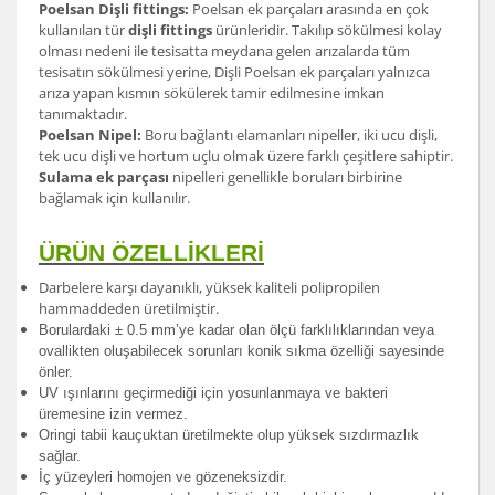
Poelsan Dişli fittings:
Poelsan ek parçaları arasında en çok
kullanılan tür
dişli fittings
ürünleridir. Takılıp sökülmesi kolay
olması nedeni ile tesisatta meydana gelen arızalarda tüm
tesisatın sökülmesi yerine, Dişli Poelsan ek parçaları yalnızca
arıza yapan kısmın sökülerek tamir edilmesine imkan
tanımaktadır.
Poelsan Nipel:
Boru bağlantı elamanları nipeller, iki ucu dişli,
tek ucu dişli ve hortum uçlu olmak üzere farklı çeşitlere sahiptir.
Sulama ek parçası
nipelleri genellikle boruları birbirine
bağlamak için kullanılır.
ÜRÜN ÖZELLİKLERİ
Darbelere karşı dayanıklı, yüksek kaliteli polipropilen
hammaddeden üretilmiştir.
Borulardak
i ± 0.5 mm’ye kadar olan ölçü farklılıklarından veya
ovallikten oluşabilecek sorunları konik sıkma özelliği sayesinde
önler.
UV ışınlarını geçirmediği için yosunlanmaya ve bakteri
üremesine izin vermez.
Oringi tabii kauçuktan üretilmekte olup yüksek sızdırmazlık
sağlar.
İç yüzeyleri homojen ve gözeneksizdir.