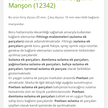
Manşon (12342)
Bu ürün Giriş ölçüsü 20 mm., Çıkış ölçüsü: 16 mm olan
kilitli bağlantı
manşon
dur.
Boru hatlarınızda devamlılığı sağlamak amacıyla kullanılan
bağlantı elemanları
Fittings malzemeleri (sulama ek
parçaları)
olarak adlandırılmaktadır. Fittings (
sulama ek
parçaları
) gerek boru, gerek fıskiye, sprey sprink veya rotorlar,
gerekse de bağlantı elemanları sulama sisteminin birbirinden
ayrılmaz parçalarıdır.
Sulama ek parçaları, damlama sulama ek parçaları,
yağmurlama sulama ek parçaları, bahçe sulama ek
parçaları, tarımsal sulama ek parçası
olarak farklılıklar
göstermektedir.
En yaygın sulama ek parçası markaları arasında
Poelsan
yer
almaktadır. Marka ile ilgili detaylı bilgi aşağıda sunulmuştur.
Poelsan sulama ek parçaları
bahçenize kuracağınız sulama
tesisatında sizin en büyük yardımcılarınızdır.
Poelsan
damlama sulama ek parçaları
kaliteli ve en uygun fiyata
sahip boru bağlantı parçalarıdır.
Poelsan sulama
ek parçaları
çeşitleri olarak kendi içerisinde de ayrılmaktadır.