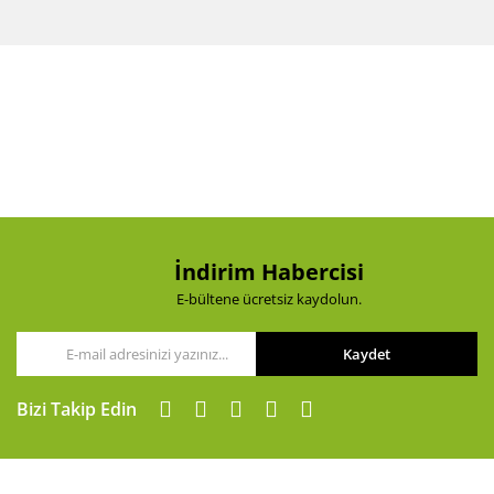
Bu ürünün fiyat bilgisi, resim, ürün açıklamalarında ve
diğer konularda yetersiz gördüğünüz noktaları öneri
Bu ürüne ilk yorumu siz yapın!
formunu kullanarak tarafımıza iletebilirsiniz.
Görüş ve önerileriniz için teşekkür ederiz.
Yorum Yaz
Ürün resmi kalitesiz, bozuk veya görüntülenemiyor.
Ürün açıklamasında eksik bilgiler bulunuyor.
Ürün bilgilerinde hatalar bulunuyor.
Ürün fiyatı diğer sitelerden daha pahalı.
Bu ürüne benzer farklı alternatifler olmalı.
İndirim Habercisi
E-bültene ücretsiz kaydolun.
Kaydet
Gönder
Bizi Takip Edin