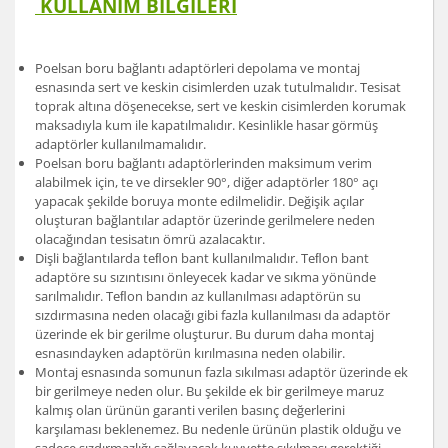
KULLANIM BİLGİLERİ
Poelsan boru bağlantı adaptörleri depolama ve montaj
esnasında sert ve keskin cisimlerden uzak tutulmalıdır. Tesisat
toprak altına döşenecekse, sert ve keskin cisimlerden korumak
maksadıyla kum ile kapatılmalıdır. Kesinlikle hasar görmüş
adaptörler kullanılmamalıdır.
Poelsan boru bağlantı adaptörlerinden maksimum verim
alabilmek için, te ve dirsekler 90°, diğer adaptörler 180° açı
yapacak şekilde boruya monte edilmelidir. Değişik açılar
oluşturan bağlantılar adaptör üzerinde gerilmelere neden
olacağından tesisatın ömrü azalacaktır.
Dişli bağlantılarda teﬂon bant kullanılmalıdır. Teﬂon bant
adaptöre su sızıntısını önleyecek kadar ve sıkma yönünde
sarılmalıdır. Teﬂon bandın az kullanılması adaptörün su
sızdırmasına neden olacağı gibi fazla kullanılması da adaptör
üzerinde ek bir gerilme oluşturur. Bu durum daha montaj
esnasındayken adaptörün kırılmasına neden olabilir.
Montaj esnasında somunun fazla sıkılması adaptör üzerinde ek
bir gerilmeye neden olur. Bu şekilde ek bir gerilmeye maruz
kalmış olan ürünün garanti verilen basınç değerlerini
karşılaması beklenemez. Bu nedenle ürünün plastik olduğu ve