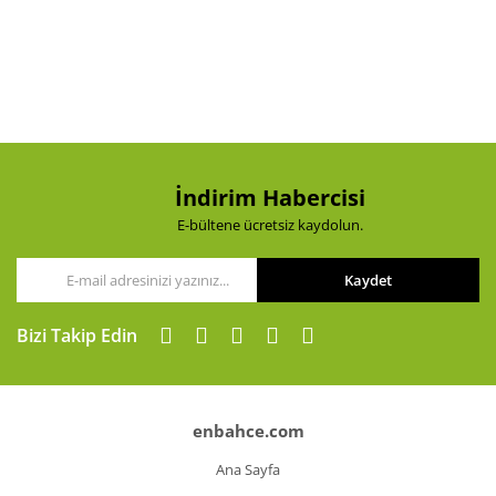
Yorum Yaz
Ürün resmi kalitesiz, bozuk veya görüntülenemiyor.
Ürün açıklamasında eksik bilgiler bulunuyor.
Ürün bilgilerinde hatalar bulunuyor.
Ürün fiyatı diğer sitelerden daha pahalı.
Bu ürüne benzer farklı alternatifler olmalı.
İndirim Habercisi
E-bültene ücretsiz kaydolun.
Kaydet
Gönder
Bizi Takip Edin
enbahce.com
Ana Sayfa