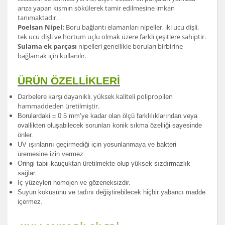
arıza yapan kısmın sökülerek tamir edilmesine imkan
tanımaktadır.
Poelsan Nipel:
Boru bağlantı elamanları nipeller, iki ucu dişli,
tek ucu dişli ve hortum uçlu olmak üzere farklı çeşitlere sahiptir.
Sulama ek parçası
nipelleri genellikle boruları birbirine
bağlamak için kullanılır.
ÜRÜN ÖZELLİKLERİ
Darbelere karşı dayanıklı, yüksek kaliteli polipropilen
hammaddeden üretilmiştir.
Borulardak
i ± 0.5 mm’ye kadar olan ölçü farklılıklarından veya
ovallikten oluşabilecek sorunları konik sıkma özelliği sayesinde
önler.
UV ışınlarını geçirmediği için yosunlanmaya ve bakteri
üremesine izin vermez.
Oringi tabii kauçuktan üretilmekte olup yüksek sızdırmazlık
sağlar.
İç yüzeyleri homojen ve gözeneksizdir.
Suyun kokusunu ve tadını değiştirebilecek hiçbir yabancı madde
içermez.