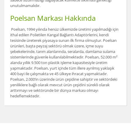
sadece sızdırmazlığı sağlayacak kuvvette sıkılması gerektiği
unutulmamalıdır.
Poelsan Markası Hakkında
Poelsan, 1994 yılında henüz ülkemizde üretimi yapılmadığı için
ithal edilen Polietilen Kangal Bağlantı Adaptörlerini, kendi
tesisinde üreterek piyasaya sunan ilk firma olmuştur. Poelsan
ürünleri, başta peyzaj sektörü olmak üzere, içme suyu
şebekelerinde, tarım alanlarında, seralarda, damlama sulama
sistemlerinde güvenle kullanılabilmektedir. Poelsan, 52.000 m²
alanda yıllık 9.500 ton plastik işleme kapasitesiyle üretim
yapmaktadır. Poelsan, yurt içinde tüm illere ayrılmış yaklaşık
400 bayi ile çalışmakta ve 45 ülkeye ihracat yapmaktadır.
Poelsan, 2.000’in üzerinde ürün çeşidine sahiptir ve sektördeki
yeniliklere bağlı olarak mevcut ürün çeşidini sürekli olarak
arttırmayı ve sektöründe bir dünya markası olmayı
hedeflemektedir.
Bu ürünün fiyat bilgisi, resim, ürün açıklamalarında ve
diğer konularda yetersiz gördüğünüz noktaları öneri
Bu ürüne ilk yorumu siz yapın!
formunu kullanarak tarafımıza iletebilirsiniz.
Görüş ve önerileriniz için teşekkür ederiz.