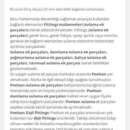
Bu ürün Giriş ölçüsü 25 mm olan
kilitli bağlantı somunu
dur.
Boru hatlarınızda devamlılığı sağlamak amacıyla kullanılan
bağlantı elemanları
Fittings malzemeleri (sulama ek
parçaları)
olarak adlandırılmaktadır. Fittings (
sulama ek
parçaları
) gerek boru, gerek fıskiye, sprey sprink veya rotorlar,
gerekse de bağlantı elemanları sulama sisteminin birbirinden
ayrılmaz parçalarıdır.
Sulama ek parçaları, damlama sulama ek parçaları,
yağmurlama sulama ek parçaları, bahçe sulama ek
parçaları, tarımsal sulama ek parçası
olarak farklılıklar
göstermektedir.
En yaygın sulama ek parçası markaları arasında
Poelsan
yer
almaktadır. Marka ile ilgili detaylı bilgi aşağıda sunulmuştur.
Poelsan sulama ek parçaları
bahçenize kuracağınız sulama
tesisatında sizin en büyük yardımcılarınızdır.
Poelsan
damlama sulama ek parçaları
kaliteli ve en uygun fiyata
sahip boru bağlantı parçalarıdır.
Poelsan sulama
ek parçaları
çeşitleri olarak kendi içerisinde de ayrılmaktadır.
Poelsan Dişli fittings:
Poelsan ek parçaları arasında en çok
kullanılan tür
dişli fittings
ürünleridir. Takılıp sökülmesi kolay
olması nedeni ile tesisatta meydana gelen arızalarda tüm
tesisatın sökülmesi yerine, Dişli Poelsan ek parçaları yalnızca