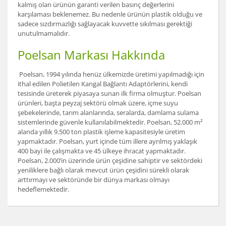
kalmış olan ürünün garanti verilen basınç değerlerini
karşılaması beklenemez. Bu nedenle ürünün plastik olduğu ve
sadece sızdırmazlığı sağlayacak kuvvette sıkılması gerektiği
unutulmamalıdır.
Poelsan Markası Hakkında
Poelsan, 1994 yılında henüz ülkemizde üretimi yapılmadığı için
ithal edilen Polietilen Kangal Bağlantı Adaptörlerini, kendi
tesisinde üreterek piyasaya sunan ilk firma olmuştur. Poelsan
ürünleri, başta peyzaj sektörü olmak üzere, içme suyu
şebekelerinde, tarım alanlarında, seralarda, damlama sulama
sistemlerinde güvenle kullanılabilmektedir. Poelsan, 52.000 m²
alanda yıllık 9.500 ton plastik işleme kapasitesiyle üretim
yapmaktadır. Poelsan, yurt içinde tüm illere ayrılmış yaklaşık
400 bayi ile çalışmakta ve 45 ülkeye ihracat yapmaktadır.
Poelsan, 2.000’in üzerinde ürün çeşidine sahiptir ve sektördeki
yeniliklere bağlı olarak mevcut ürün çeşidini sürekli olarak
arttırmayı ve sektöründe bir dünya markası olmayı
hedeflemektedir.
Bu ürünün fiyat bilgisi, resim, ürün açıklamalarında ve