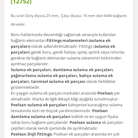
(12752)
Bu ürün Giriş ölçüsü 25 mm., Çıkış ölçüsü: 16 mm olan
kilitli bağlantı
dirsek
tir.
Boru hatlarınızda devamlılığı sağlamak amacıyla kullanılan
bağlantı elemanları
Fittings malzemeleri (sulama ek
parçaları)
olarak adlandırılmaktadır. Fittings (
sulama ek
parçaları
) gerek boru, gerek fıskiye, sprey sprink veya rotorlar,
gerekse de bağlantı elemanları sulama sisteminin birbirinden
ayrılmaz parçalarıdır.
Sulama ek parçaları, damlama sulama ek parçaları,
yağmurlama sulama ek parçaları, bahçe sulama ek
parçaları, tarımsal sulama ek parçası
olarak farklılıklar
göstermektedir.
En yaygın sulama ek parçası markaları arasında
Poelsan
yer
almaktadır. Marka ile ilgili detaylı bilgi aşağıda sunulmuştur.
Poelsan sulama ek parçaları
bahçenize kuracağınız sulama
tesisatında sizin en büyük yardımcılarınızdır.
Poelsan
damlama sulama ek parçaları
kaliteli ve en uygun fiyata
sahip boru bağlantı parçalarıdır.
Poelsan sulama
ek parçaları
çeşitleri olarak kendi içerisinde de ayrılmaktadır.
Poelsan Dişli fittings:
Poelsan ek parçaları arasında en çok