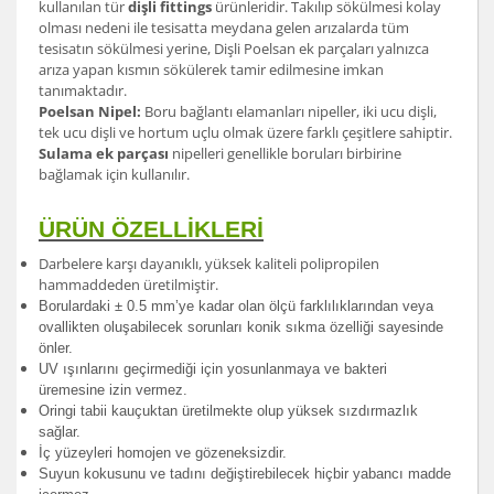
kullanılan tür
dişli fittings
ürünleridir. Takılıp sökülmesi kolay
olması nedeni ile tesisatta meydana gelen arızalarda tüm
tesisatın sökülmesi yerine, Dişli Poelsan ek parçaları yalnızca
arıza yapan kısmın sökülerek tamir edilmesine imkan
tanımaktadır.
Poelsan Nipel:
Boru bağlantı elamanları nipeller, iki ucu dişli,
tek ucu dişli ve hortum uçlu olmak üzere farklı çeşitlere sahiptir.
Sulama ek parçası
nipelleri genellikle boruları birbirine
bağlamak için kullanılır.
ÜRÜN ÖZELLİKLERİ
Darbelere karşı dayanıklı, yüksek kaliteli polipropilen
hammaddeden üretilmiştir.
Borulardak
i ± 0.5 mm’ye kadar olan ölçü farklılıklarından veya
ovallikten oluşabilecek sorunları konik sıkma özelliği sayesinde
önler.
UV ışınlarını geçirmediği için yosunlanmaya ve bakteri
üremesine izin vermez.
Oringi tabii kauçuktan üretilmekte olup yüksek sızdırmazlık
sağlar.
İç yüzeyleri homojen ve gözeneksizdir.
Suyun kokusunu ve tadını değiştirebilecek hiçbir yabancı madde