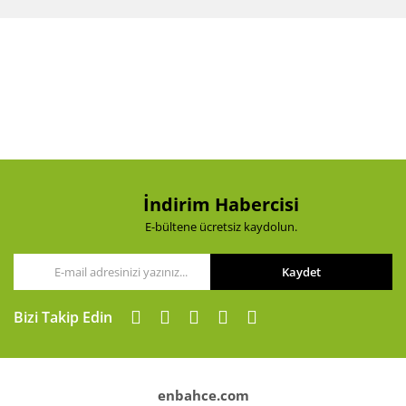
diğer konularda yetersiz gördüğünüz noktaları öneri
Bu ürüne ilk yorumu siz yapın!
formunu kullanarak tarafımıza iletebilirsiniz.
Görüş ve önerileriniz için teşekkür ederiz.
Yorum Yaz
Ürün resmi kalitesiz, bozuk veya görüntülenemiyor.
Ürün açıklamasında eksik bilgiler bulunuyor.
Ürün bilgilerinde hatalar bulunuyor.
Ürün fiyatı diğer sitelerden daha pahalı.
Bu ürüne benzer farklı alternatifler olmalı.
İndirim Habercisi
E-bültene ücretsiz kaydolun.
Kaydet
Gönder
Bizi Takip Edin
enbahce.com