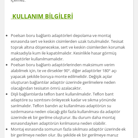
içermez.
KULLANIM BİLGİLERİ
Poelsan boru bağlantı adaptörleri depolama ve montaj
esnasında sert ve keskin cisimlerden uzak tutulmalıdır. Tesisat
toprak altına döşenecekse, sert ve keskin cisimlerden korumak
maksadıyla kum ile kapatılmalıdır. Kesinlikle hasar görmüş
adaptörler kullanılmamalıdır.
Poelsan boru bağlantı adaptörlerinden maksimum verim
alabilmek için, te ve dirsekler 90°, diğer adaptörler 180° açı
yapacak şekilde boruya monte edilmelidir. Değişik açılar
oluşturan bağlantılar adaptör üzerinde gerilmelere neden
olacağından tesisatın ömrü azalacaktır.
Dişli bağlantılarda teﬂon bant kullanılmalıdır. Teﬂon bant
adaptöre su sızıntısını önleyecek kadar ve sıkma yönünde
sarılmalıdır. Teﬂon bandın az kullanılması adaptörün su
sızdırmasına neden olacağı gibi fazla kullanılması da adaptör
üzerinde ek bir gerilme oluşturur. Bu durum daha montaj
esnasındayken adaptörün kırılmasına neden olabilir.
Montaj esnasında somunun fazla sıkılması adaptör üzerinde ek
bir gerilmeye neden olur. Bu şekilde ek bir gerilmeye maruz