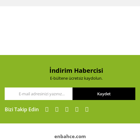
diğer konularda yetersiz gördüğünüz noktaları öneri
Bu ürüne ilk yorumu siz yapın!
formunu kullanarak tarafımıza iletebilirsiniz.
Görüş ve önerileriniz için teşekkür ederiz.
Yorum Yaz
Ürün resmi kalitesiz, bozuk veya görüntülenemiyor.
Ürün açıklamasında eksik bilgiler bulunuyor.
Ürün bilgilerinde hatalar bulunuyor.
Ürün fiyatı diğer sitelerden daha pahalı.
Bu ürüne benzer farklı alternatifler olmalı.
İndirim Habercisi
E-bültene ücretsiz kaydolun.
Kaydet
Gönder
Bizi Takip Edin
enbahce.com