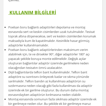
içermez.
KULLANIM BİLGİLERİ
Poelsan boru bağlantı adaptörleri depolama ve montaj
esnasında sert ve keskin cisimlerden uzak tutulmalıdır. Tesisat
toprak altına döşenecekse, sert ve keskin cisimlerden korumak
maksadıyla kum ile kapatılmalıdır. Kesinlikle hasar görmüş
adaptörler kullanılmamalıdır.
Poelsan boru bağlantı adaptörlerinden maksimum verim
alabilmek için, te ve dirsekler 90°, diğer adaptörler 180° açı
yapacak şekilde boruya monte edilmelidir. Değişik açılar
oluşturan bağlantılar adaptör üzerinde gerilmelere neden
olacağından tesisatın ömrü azalacaktır.
Dişli bağlantılarda teﬂon bant kullanılmalıdır. Teﬂon bant
adaptöre su sızıntısını önleyecek kadar ve sıkma yönünde
sarılmalıdır. Teﬂon bandın az kullanılması adaptörün su
sızdırmasına neden olacağı gibi fazla kullanılması da adaptör
üzerinde ek bir gerilme oluşturur. Bu durum daha montaj
esnasındayken adaptörün kırılmasına neden olabilir.
Montaj esnasında somunun fazla sıkılması adaptör üzerinde ek
bir gerilmeye neden olur. Bu şekilde ek bir gerilmeye maruz