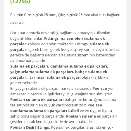
(12755)
Bu ürün Giriş ölçüsü 25 mm., Çıkış ölçüsü: 25 mm olan
kilitli bağlantı
dirsek
tir.
Boru hatlarınızda devamlılığı sağlamak amacıyla kullanılan
bağlantı elemanları
Fittings malzemeleri (sulama ek
parçaları)
olarak adlandırılmaktadır. Fittings (
sulama ek
parçaları
) gerek boru, gerek fıskiye, sprey sprink veya rotorlar,
gerekse de bağlantı elemanları sulama sisteminin birbirinden
ayrılmaz parçalarıdır.
Sulama ek parçaları, damlama sulama ek parçaları,
yağmurlama sulama ek parçaları, bahçe sulama ek
parçaları, tarımsal sulama ek parçası
olarak farklılıklar
göstermektedir.
En yaygın sulama ek parçası markaları arasında
Poelsan
yer
almaktadır. Marka ile ilgili detaylı bilgi aşağıda sunulmuştur.
Poelsan sulama ek parçaları
bahçenize kuracağınız sulama
tesisatında sizin en büyük yardımcılarınızdır.
Poelsan
damlama sulama ek parçaları
kaliteli ve en uygun fiyata
sahip boru bağlantı parçalarıdır.
Poelsan sulama
ek parçaları
çeşitleri olarak kendi içerisinde de ayrılmaktadır.
Poelsan Dişli fittings:
Poelsan ek parçaları arasında en çok