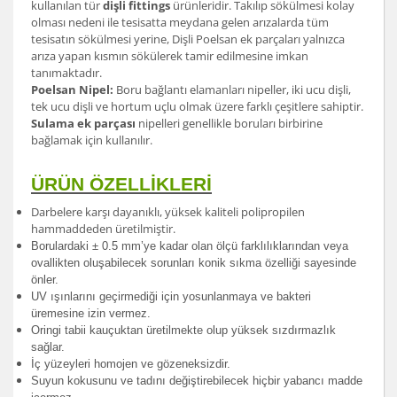
kullanılan tür
dişli fittings
ürünleridir. Takılıp sökülmesi kolay
olması nedeni ile tesisatta meydana gelen arızalarda tüm
tesisatın sökülmesi yerine, Dişli Poelsan ek parçaları yalnızca
arıza yapan kısmın sökülerek tamir edilmesine imkan
tanımaktadır.
Poelsan Nipel:
Boru bağlantı elamanları nipeller, iki ucu dişli,
tek ucu dişli ve hortum uçlu olmak üzere farklı çeşitlere sahiptir.
Sulama ek parçası
nipelleri genellikle boruları birbirine
bağlamak için kullanılır.
ÜRÜN ÖZELLİKLERİ
Darbelere karşı dayanıklı, yüksek kaliteli polipropilen
hammaddeden üretilmiştir.
Borulardak
i ± 0.5 mm’ye kadar olan ölçü farklılıklarından veya
ovallikten oluşabilecek sorunları konik sıkma özelliği sayesinde
önler.
UV ışınlarını geçirmediği için yosunlanmaya ve bakteri
üremesine izin vermez.
Oringi tabii kauçuktan üretilmekte olup yüksek sızdırmazlık
sağlar.
İç yüzeyleri homojen ve gözeneksizdir.
Suyun kokusunu ve tadını değiştirebilecek hiçbir yabancı madde