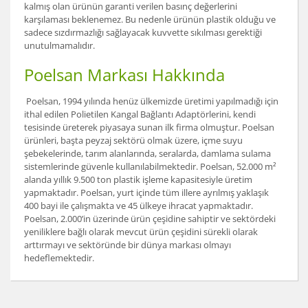
kalmış olan ürünün garanti verilen basınç değerlerini
karşılaması beklenemez. Bu nedenle ürünün plastik olduğu ve
sadece sızdırmazlığı sağlayacak kuvvette sıkılması gerektiği
unutulmamalıdır.
Poelsan Markası Hakkında
Poelsan, 1994 yılında henüz ülkemizde üretimi yapılmadığı için
ithal edilen Polietilen Kangal Bağlantı Adaptörlerini, kendi
tesisinde üreterek piyasaya sunan ilk firma olmuştur. Poelsan
ürünleri, başta peyzaj sektörü olmak üzere, içme suyu
şebekelerinde, tarım alanlarında, seralarda, damlama sulama
sistemlerinde güvenle kullanılabilmektedir. Poelsan, 52.000 m²
alanda yıllık 9.500 ton plastik işleme kapasitesiyle üretim
yapmaktadır. Poelsan, yurt içinde tüm illere ayrılmış yaklaşık
400 bayi ile çalışmakta ve 45 ülkeye ihracat yapmaktadır.
Poelsan, 2.000’in üzerinde ürün çeşidine sahiptir ve sektördeki
yeniliklere bağlı olarak mevcut ürün çeşidini sürekli olarak
arttırmayı ve sektöründe bir dünya markası olmayı
hedeflemektedir.
Bu ürünün fiyat bilgisi, resim, ürün açıklamalarında ve